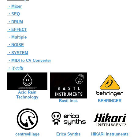
・Mixer
・SEQ
・DRUM
・EFFECT
・Multiple
・NOISE
・SYSTEM
・MIDI to CV Converter
・その他
Acid Rain
Technology
Bastl Inst.
BEHRINGER
centrevillage
Erica Synths
HIKARI Instruments