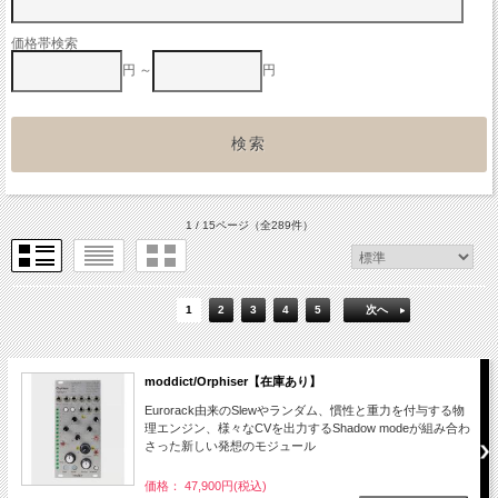
価格帯検索
円 ～
円
1 / 15ページ
（全289件）
1
2
3
4
5
次へ
moddict/Orphiser【在庫あり】
Eurorack由来のSlewやランダム、慣性と重力を付与する物
理エンジン、様々なCVを出力するShadow modeが組み合わ
さった新しい発想のモジュール
価格： 47,900円(税込)