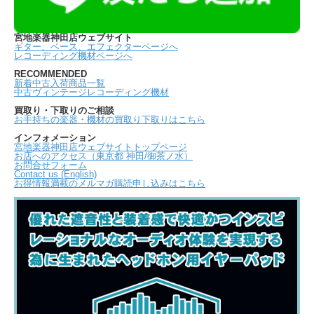
宮地楽器神田店ウェブサイト
ギター、ベース、エフェクターページへ
レコーディング機材ページへ
RECOMMENDED
新着中古入荷商品一覧
中古ヴィンテージレコーディング機材
買取り・下取りのご相談
お手持ちの楽器・機材の買取り下取りはこちら
インフォメーション
宮地楽器神田店ウェブサイトトップページ
お店へのアクセス（東京都 神田/御茶ノ水）
お問合せフォーム
Contact us (English)
お得情報満載のメルマガ購読申し込みはこちら