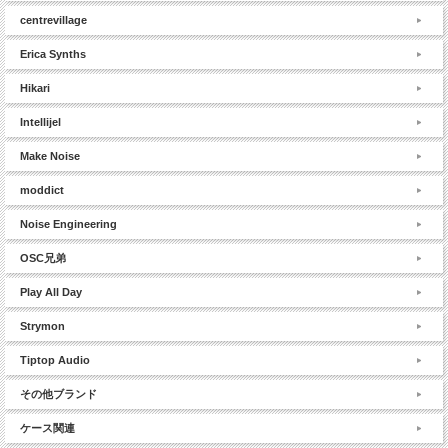
centrevillage
Erica Synths
Hikari
Intellijel
Make Noise
moddict
Noise Engineering
OSC兄弟
Play All Day
Strymon
Tiptop Audio
その他ブランド
ケース関連