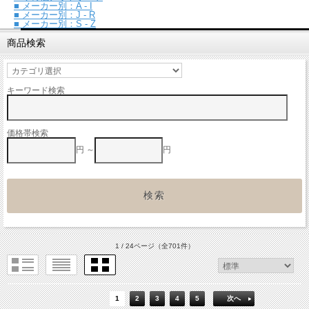
■ メーカー別：A - I
■ メーカー別：J - R
■ メーカー別：S - Z
商品検索
キーワード検索
価格帯検索
円 ～
円
1 / 24ページ
（全701件）
1
2
3
4
5
次へ