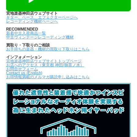
宮地楽器神田店ウェブサイト
ギター、ベース、エフェクターページへ
レコーディング機材ページへ
RECOMMENDED
新着中古入荷商品一覧
中古ヴィンテージレコーディング機材
買取り・下取りのご相談
お手持ちの楽器・機材の買取り下取りはこちら
インフォメーション
宮地楽器神田店ウェブサイトトップページ
お店へのアクセス（東京都 神田/御茶ノ水）
お問合せフォーム
Contact us (English)
お得情報満載のメルマガ購読申し込みはこちら