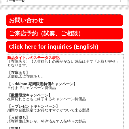
メーカー一覧
お問い合わせ
ご来店予約（試奏、ご相談）
Click here for inquiries (English)
商品タイトルのステータス表記
【在庫あり】【入荷待ち】の表記がない製品は全て「お取り寄せ」
となります。
【在庫あり】
店舗&ECに在庫あり。
【～dd/mm 期間限定特価キャンペーン】
日付までキャンペーン特価品
【数量限定キャンペーン】
在庫切れとともに終了するキャンペーン特価品
【～プレゼントキャンペーン】
期間や台数限定でお得なオマケがついて来る製品
【入荷待ち】
現在在庫は無いが、発注済みで入荷待ちの製品
【定番】