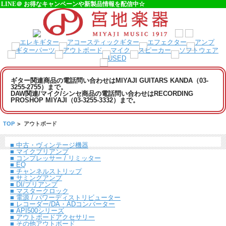
LINE＠ お得なキャンペーンや新製品情報を配信中☆
ギター関連商品の電話問い合わせはMIYAJI GUITARS KANDA（03-
3255-2755）まで。
DAW関連/マイク/シンセ商品の電話問い合わせはRECORDING
PROSHOP MIYAJI（03-3255-3332）まで。
TOP
>
アウトボード
■ 中古・ヴィンテージ機器
■ マイクプリアンプ
■ コンプレッサー / リミッター
■ EQ
■ チャンネルストリップ
■ サミングアンプ
■ DI/プリアンプ
■ マスタークロック
■ 電源 / パワーディストリビューター
■ レコーダー/DA・ADコンバーター
■ API500シリーズ
■ アウトボードアクセサリー
■ その他アウトボード