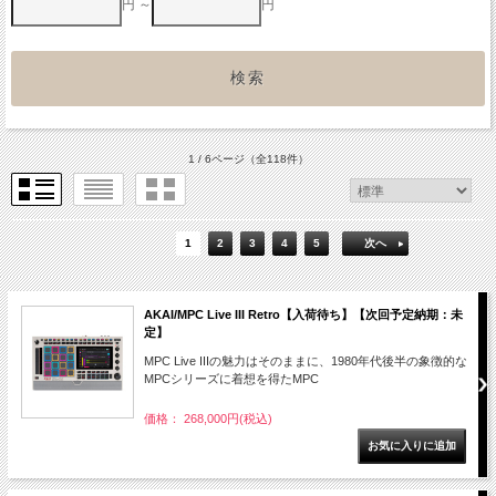
円 ～
円
1 / 6ページ
（全118件）
1
2
3
4
5
次へ
AKAI/MPC Live III Retro【入荷待ち】【次回予定納期：未
定】
MPC Live IIIの魅力はそのままに、1980年代後半の象徴的な
MPCシリーズに着想を得たMPC
価格： 268,000円(税込)