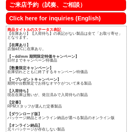
ご来店予約（試奏、ご相談）
Click here for inquiries (English)
商品タイトルのステータス表記
【在庫あり】【入荷待ち】の表記がない製品は全て「お取り寄せ」
となります。
【在庫あり】
店舗&ECに在庫あり。
【～dd/mm 期間限定特価キャンペーン】
日付までキャンペーン特価品
【数量限定キャンペーン】
在庫切れとともに終了するキャンペーン特価品
【～プレゼントキャンペーン】
期間や台数限定でお得なオマケがついて来る製品
【入荷待ち】
現在在庫は無いが、発注済みで入荷待ちの製品
【定番】
RPMスタッフが選んだ定番製品
【ダウンロード版】
パッケージ納品とオンライン納品が選べる製品のオンライン版
【オンライン納品】
元々パッケージが存在しない製品