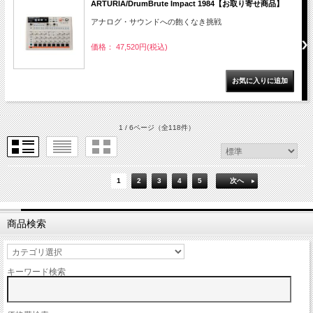
ARTURIA/DrumBrute Impact 1984【お取り寄せ商品】
アナログ・サウンドへの飽くなき挑戦
価格： 47,520円(税込)
1 / 6ページ
（全118件）
1
2
3
4
5
次へ
商品検索
キーワード検索