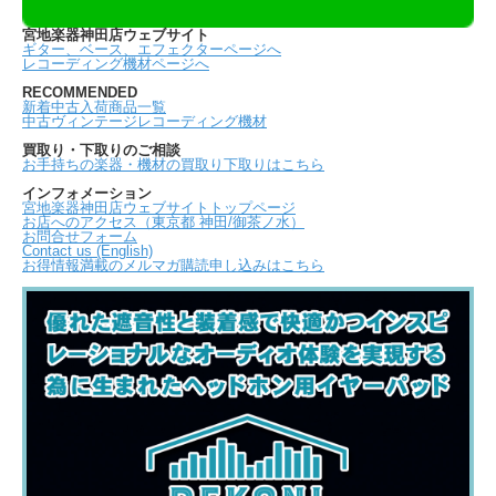
宮地楽器神田店ウェブサイト
ギター、ベース、エフェクターページへ
レコーディング機材ページへ
RECOMMENDED
新着中古入荷商品一覧
中古ヴィンテージレコーディング機材
買取り・下取りのご相談
お手持ちの楽器・機材の買取り下取りはこちら
インフォメーション
宮地楽器神田店ウェブサイトトップページ
お店へのアクセス（東京都 神田/御茶ノ水）
お問合せフォーム
Contact us (English)
お得情報満載のメルマガ購読申し込みはこちら