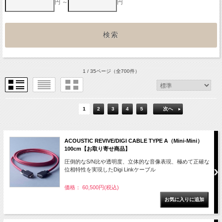
円 ～
円
1 / 35ページ
（全700件）
1
2
3
4
5
次へ
ACOUSTIC REVIVE/DIGI CABLE TYPE A（Mini-Mini）
100cm【お取り寄せ商品】
圧倒的なS/N比や透明度、立体的な音像表現、極めて正確な
位相特性を実現したDigi Linkケーブル
価格： 60,500円(税込)