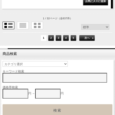
1 / 32ページ
（全637件）
1
2
3
4
5
次へ
商品検索
キーワード検索
価格帯検索
円 ～
円