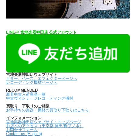
LINE@ 宮地楽器神田店 公式アカウント
宮地楽器神田店ウェブサイト
ギター、ベース、エフェクターページへ
レコーディング機材ページへ
RECOMMENDED
新着中古入荷商品一覧
中古ヴィンテージレコーディング機材
買取り・下取りのご相談
お手持ちの楽器・機材の買取り下取りはこちら
インフォメーション
宮地楽器神田店ウェブサイトトップページ
お店へのアクセス（東京都 神田/御茶ノ水）
お問合せフォーム
Contact us (English)