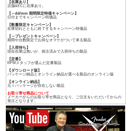
【在庫あり】
店舗&ECに在庫あり。
【～dd/mm 期間限定特価キャンペーン】
日付までキャンペーン特価品
【数量限定キャンペーン】
在庫切れとともに終了するキャンペーン特価品
【～プレゼントキャンペーン】
期間や台数限定でお得なオマケがついて来る製品
【入荷待ち】
現在在庫は無いが、発注済みで入荷待ちの製品
【定番】
RPMスタッフが選んだ定番製品
【ダウンロード版】
パッケージ納品とオンライン納品が選べる製品のオンライン版
【オンライン納品】
元々パッケージが存在しない製品
お取り寄せ商品について
メーカーからのお取り寄せ商品となり、ご注文をいただいてからの
発注となります。