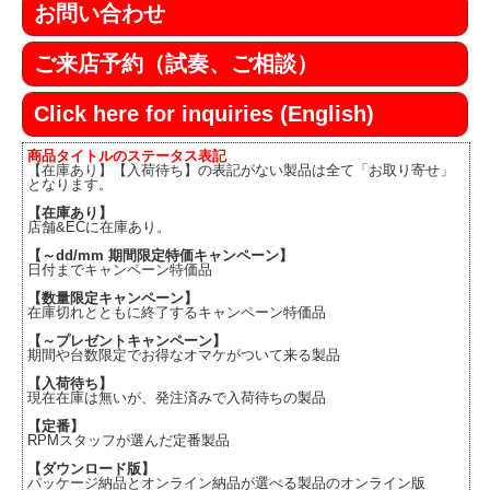
お問い合わせ
ご来店予約（試奏、ご相談）
Click here for inquiries (English)
商品タイトルのステータス表記
【在庫あり】【入荷待ち】の表記がない製品は全て「お取り寄せ」
となります。
【在庫あり】
店舗&ECに在庫あり。
【～dd/mm 期間限定特価キャンペーン】
日付までキャンペーン特価品
【数量限定キャンペーン】
在庫切れとともに終了するキャンペーン特価品
【～プレゼントキャンペーン】
期間や台数限定でお得なオマケがついて来る製品
【入荷待ち】
現在在庫は無いが、発注済みで入荷待ちの製品
【定番】
RPMスタッフが選んだ定番製品
【ダウンロード版】
パッケージ納品とオンライン納品が選べる製品のオンライン版