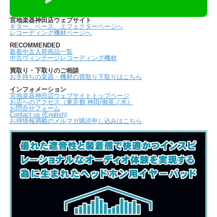
宮地楽器神田店ウェブサイト
ギター、ベース、エフェクターページへ
レコーディング機材ページへ
RECOMMENDED
新着中古入荷商品一覧
中古ヴィンテージレコーディング機材
買取り・下取りのご相談
お手持ちの楽器・機材の買取り下取りはこちら
インフォメーション
宮地楽器神田店ウェブサイトトップページ
お店へのアクセス（東京都 神田/御茶ノ水）
お問合せフォーム
Contact us (English)
お得情報満載のメルマガ購読申し込みはこちら