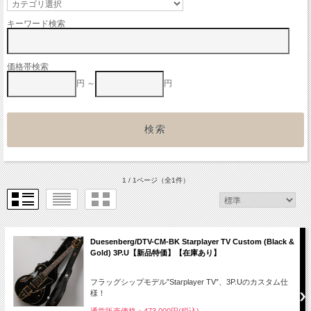
キーワード検索
価格帯検索
円 ～
円
1 / 1ページ
（全1件）
Duesenberg/DTV-CM-BK Starplayer TV Custom (Black &
Gold) 3P.U【新品特価】【在庫あり】
フラッグシップモデル”Starplayer TV”、3P.Uのカスタム仕
様！
通常販売価格：473,000円(税込)