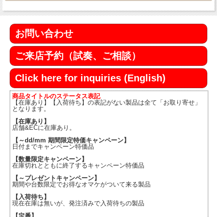
お問い合わせ
ご来店予約（試奏、ご相談）
Click here for inquiries (English)
商品タイトルのステータス表記
【在庫あり】【入荷待ち】の表記がない製品は全て「お取り寄せ」
となります。
【在庫あり】
店舗&ECに在庫あり。
【～dd/mm 期間限定特価キャンペーン】
日付までキャンペーン特価品
【数量限定キャンペーン】
在庫切れとともに終了するキャンペーン特価品
【～プレゼントキャンペーン】
期間や台数限定でお得なオマケがついて来る製品
【入荷待ち】
現在在庫は無いが、発注済みで入荷待ちの製品
【定番】