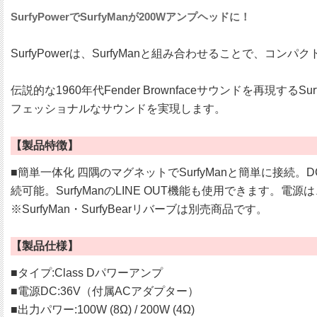
SurfyPowerでSurfyManが200Wアンプヘッドに！
SurfyPowerは、SurfyManと組み合わせることで、
伝説的な1960年代Fender Brownfaceサウンドを再
フェッショナルなサウンドを実現します。
【製品特徴】
■簡単一体化 四隅のマグネットでSurfyManと簡単に接
続可能。SurfyManのLINE OUT機能も使用できます。電源
※SurfyMan・SurfyBearリバーブは別売商品です。
【製品仕様】
■タイプ:Class Dパワーアンプ
■電源DC:36V（付属ACアダプター）
■出力パワー:100W (8Ω) / 200W (4Ω)