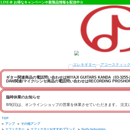
LINE＠ お得なキャンペーンや新製品情報を配信中☆
ギター関連商品の電話問い合わせはMIYAJI GUITARS KANDA（03-3255
DAW関連/マイク/シンセ商品の電話問い合わせはRECORDING PROSHOP MI
臨時休業のお知らせ
8/9(日)は、オンラインショップの営業を休業させていただきます。 注
TOP
>
アンプ
>
その他アンプ
>
エフェクター
>
エフェクターおすすめブランド
>
Surfy Industries