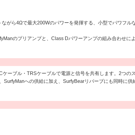
コンパクトながら4Ωで最大200Wのパワーを発揮する、小型でパワ
現するSurfyManのプリアンプと、Class Dパワーアンプの組
続。DCケーブル・TRSケーブルで電源と信号を共有します。2つ
は、SurfyManへの供給に加え、SurfyBearリバーブにも同時に