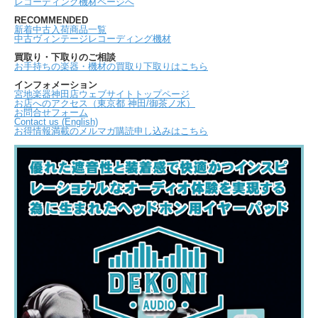
レコーディング機材ページへ
RECOMMENDED
新着中古入荷商品一覧
中古ヴィンテージレコーディング機材
買取り・下取りのご相談
お手持ちの楽器・機材の買取り下取りはこちら
インフォメーション
宮地楽器神田店ウェブサイトトップページ
お店へのアクセス（東京都 神田/御茶ノ水）
お問合せフォーム
Contact us (English)
お得情報満載のメルマガ購読申し込みはこちら