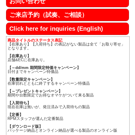
お問い合わせ
ご来店予約（試奏、ご相談）
Click here for inquiries (English)
商品タイトルのステータス表記
【在庫あり】【入荷待ち】の表記がない製品は全て「お取り寄せ」
となります。
【在庫あり】
店舗&ECに在庫あり。
【～dd/mm 期間限定特価キャンペーン】
日付までキャンペーン特価品
【数量限定キャンペーン】
在庫切れとともに終了するキャンペーン特価品
【～プレゼントキャンペーン】
期間や台数限定でお得なオマケがついて来る製品
【入荷待ち】
現在在庫は無いが、発注済みで入荷待ちの製品
【定番】
RPMスタッフが選んだ定番製品
【ダウンロード版】
パッケージ納品とオンライン納品が選べる製品のオンライン版