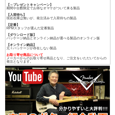
【～プレゼントキャンペーン】
期間や台数限定でお得なオマケがついて来る製品
【入荷待ち】
現在在庫は無いが、発注済みで入荷待ちの製品
【定番】
RPMスタッフが選んだ定番製品
【ダウンロード版】
パッケージ納品とオンライン納品が選べる製品のオンライン版
【オンライン納品】
元々パッケージが存在しない製品
お取り寄せ商品について
メーカーからのお取り寄せ商品となり、ご注文をいただいてからの
発注となります。