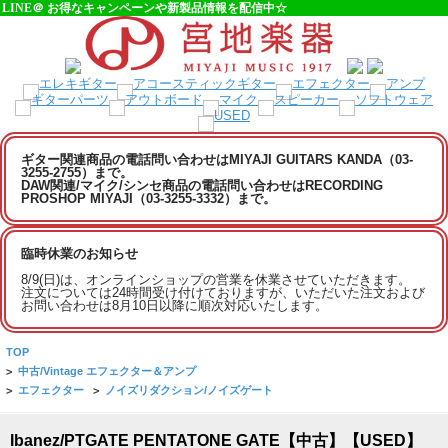
LINE＠ お得なキャンペーンや新製品情報を配信中☆
ギター関連商品の電話問い合わせはMIYAJI GUITARS KANDA（03-
3255-2755）まで。
DAW関連/マイク/シンセ商品の電話問い合わせはRECORDING
PROSHOP MIYAJI（03-3255-3332）まで。
臨時休業のお知らせ
8/9(日)は、オンラインショップの営業を休業させていただきます。
注文については24時間受け付けておりますが、いただいた注文および
お問い合わせは8月10日以降に順次対応いたします。
TOP
>
中古/Vintage エフェクター＆アンプ
>
エフェクター
>
ノイズリダクション/ノイズゲート
Ibanez/PTGATE PENTATONE GATE【中古】【USED】