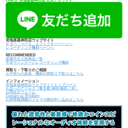
LINE@ 宮地楽器神田店 公式アカウント
宮地楽器神田店ウェブサイト
ギター、ベース、エフェクターページへ
レコーディング機材ページへ
RECOMMENDED
新着中古入荷商品一覧
中古ヴィンテージレコーディング機材
買取り・下取りのご相談
お手持ちの楽器・機材の買取り下取りはこちら
インフォメーション
宮地楽器神田店ウェブサイトトップページ
お店へのアクセス（東京都 神田/御茶ノ水）
お問合せフォーム
Contact us (English)
お得情報満載のメルマガ購読申し込みはこちら