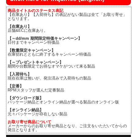
商品タイトルのステータス表記
【在庫あり】【入荷待ち】の表記がない製品は全て「お取り寄せ」
となります。
【在庫あり】
店舗&ECに在庫あり。
【～dd/mm 期間限定特価キャンペーン】
日付までキャンペーン特価品
【数量限定キャンペーン】
在庫切れとともに終了するキャンペーン特価品
【～プレゼントキャンペーン】
期間や台数限定でお得なオマケがついて来る製品
【入荷待ち】
現在在庫は無いが、発注済みで入荷待ちの製品
【定番】
RPMスタッフが選んだ定番製品
【ダウンロード版】
パッケージ納品とオンライン納品が選べる製品のオンライン版
【オンライン納品】
元々パッケージが存在しない製品
お取り寄せ商品について
メーカーからのお取り寄せ商品となり、ご注文をいただいてからの
発注となります。