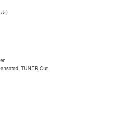
ンネル）
er
nsated, TUNER Out