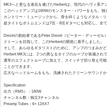
MK3へと更なる進化を遂げたHerbertは、現代のヘヴィ
このヘッドアンプは180Wのモンスター・パワーをもち、
カントリー・ミュージックから、骨を砕くようなメタル・リ
超タイトなボトムエンドは7弦・8弦ギターにも対応し、全
Diezelの創始者であるPeter Diezel（ピーター
ドトーンを目指して、このHerbertの開発に着手しました。
そして、あらゆるギタリストのために、アンプのつまみがど
Herbert MK3には、2つの異なるタイプのループが装備され
通常のエフェクトループに加えて、スイッチで切り替え可能
ことができます。
広大なヘッドルームをもち、洗練されたクリーンサウンドから
Specification
出力（RMS）：180W
チャンネル数：独立3チャンネル
Preamp Tubes：6× 12AX7