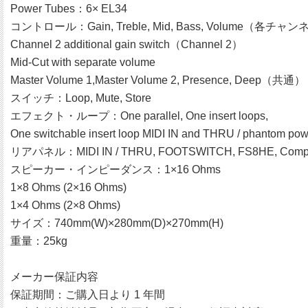
Power Tubes：6× EL34
コントロール：Gain, Treble, Mid, Bass, Volume（各チャ
Channel 2 additional gain switch（Channel 2）
Mid-Cut with separate volume
Master Volume 1,Master Volume 2, Presence, Deep（共通）
スイッチ：Loop, Mute, Store
エフェクト・ループ：One parallel, One insert loops,
One switchable insert loop MIDI IN and THRU / phantom pow
リアパネル：MIDI IN / THRU, FOOTSWITCH, FS8HE, Compe
スピーカー・インピーダンス：1×16 Ohms
1×8 Ohms (2×16 Ohms)
1×4 Ohms (2×8 Ohms)
サイズ：740mm(W)×280mm(D)×270mm(H)
重量：25kg
メーカー保証内容
保証期間：ご購入日より 1 年間