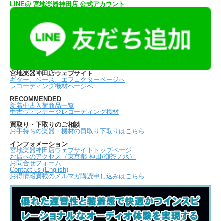
LINE@ 宮地楽器神田店 公式アカウント
宮地楽器神田店ウェブサイト
ギター、ベース、エフェクターページへ
レコーディング機材ページへ
RECOMMENDED
新着中古入荷商品一覧
中古ヴィンテージレコーディング機材
買取り・下取りのご相談
お手持ちの楽器・機材の買取り下取りはこちら
インフォメーション
宮地楽器神田店ウェブサイトトップページ
お店へのアクセス（東京都 神田/御茶ノ水）
お問合せフォーム
Contact us (English)
お得情報満載のメルマガ購読申し込みはこちら