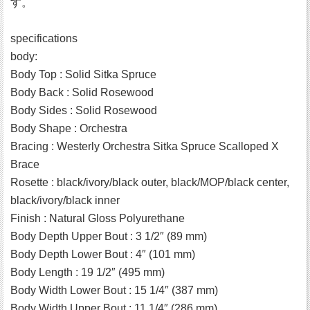
す。
specifications
body:
Body Top : Solid Sitka Spruce
Body Back : Solid Rosewood
Body Sides : Solid Rosewood
Body Shape : Orchestra
Bracing : Westerly Orchestra Sitka Spruce Scalloped X
Brace
Rosette : black/ivory/black outer, black/MOP/black center,
black/ivory/black inner
Finish : Natural Gloss Polyurethane
Body Depth Upper Bout : 3 1/2″ (89 mm)
Body Depth Lower Bout : 4″ (101 mm)
Body Length : 19 1/2″ (495 mm)
Body Width Lower Bout : 15 1/4″ (387 mm)
Body Width Upper Bout : 11 1/4″ (286 mm)