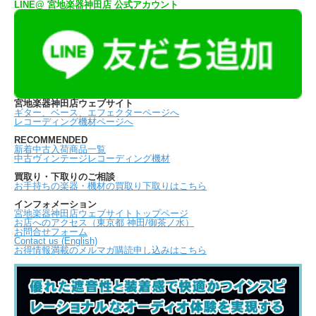
LINE@ 宮地楽器神田店 公式アカウント
宮地楽器神田店ウェブサイト
ギター、ベース、エフェクターページへ
レコーディング機材ページへ
RECOMMENDED
新着中古入荷商品一覧
中古ヴィンテージレコーディング機材
買取り・下取りのご相談
お手持ちの楽器・機材の買取り下取りはこちら
インフォメーション
宮地楽器神田店ウェブサイトトップページ
お店へのアクセス（東京都 神田/御茶ノ水）
お問合せフォーム
Contact us (English)
お得情報満載のメルマガ購読申し込みはこちら