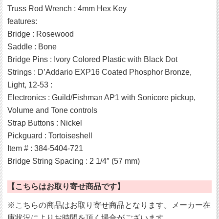
Truss Rod Wrench : 4mm Hex Key
features:
Bridge : Rosewood
Saddle : Bone
Bridge Pins : Ivory Colored Plastic with Black Dot
Strings : D’Addario EXP16 Coated Phosphor Bronze,
Light, 12-53 :
Electronics : Guild/Fishman AP1 with Sonicore pickup,
Volume and Tone controls
Strap Buttons : Nickel
Pickguard : Tortoiseshell
Item # : 384-5404-721
Bridge String Spacing : 2 1/4″ (57 mm)
【こちらはお取り寄せ商品です】
※こちらの商品はお取り寄せ商品となります。メーカー在
庫状況によりお時間を頂く場合がございます。