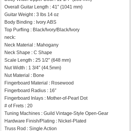
Overall Guitar Length : 41″ (1041 mm)
Guitar Weight : 3 lbs 14 oz
Body Binding : Ivory ABS
Top Purfling : Black/Ivory/Black/Ivory
neck:
Neck Material : Mahogany
Neck Shape : C Shape
Scale Length : 25 1/2″ (648 mm)
Nut Width : 1 3/4″ (44.5mm)
Nut Material : Bone
Fingerboard Material : Rosewood
Fingerboard Radius : 16″
Fingerboard Inlays : Mother-of-Pearl Dot
# of Frets : 20
Tuning Machines : Guild Vintage-Style Open-Gear
Hardware Finish/Plating : Nickel-Plated
Truss Rod : Single Action