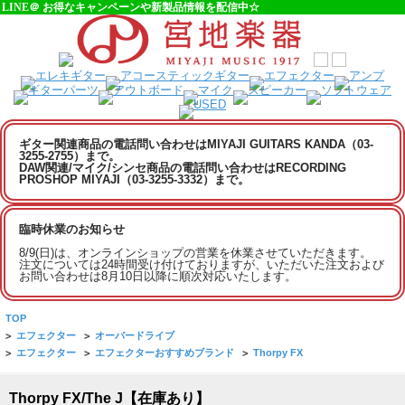
LINE＠ お得なキャンペーンや新製品情報を配信中☆
ギター関連商品の電話問い合わせはMIYAJI GUITARS KANDA（03-
3255-2755）まで。
DAW関連/マイク/シンセ商品の電話問い合わせはRECORDING
PROSHOP MIYAJI（03-3255-3332）まで。
臨時休業のお知らせ
8/9(日)は、オンラインショップの営業を休業させていただきます。
注文については24時間受け付けておりますが、いただいた注文および
お問い合わせは8月10日以降に順次対応いたします。
TOP
>
エフェクター
>
オーバードライブ
>
エフェクター
>
エフェクターおすすめブランド
>
Thorpy FX
Thorpy FX/The J【在庫あり】