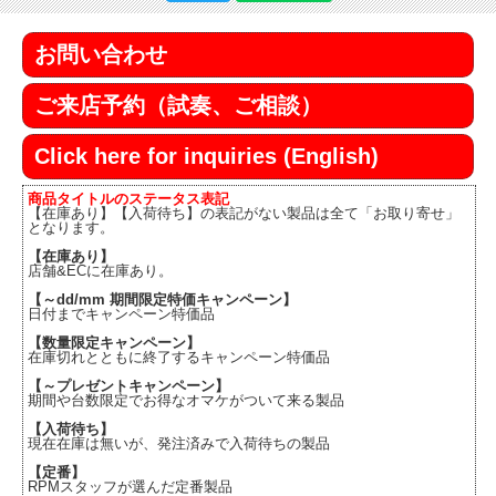
お問い合わせ
ご来店予約（試奏、ご相談）
Click here for inquiries (English)
商品タイトルのステータス表記
【在庫あり】【入荷待ち】の表記がない製品は全て「お取り寄せ」
となります。
【在庫あり】
店舗&ECに在庫あり。
【～dd/mm 期間限定特価キャンペーン】
日付までキャンペーン特価品
【数量限定キャンペーン】
在庫切れとともに終了するキャンペーン特価品
【～プレゼントキャンペーン】
期間や台数限定でお得なオマケがついて来る製品
【入荷待ち】
現在在庫は無いが、発注済みで入荷待ちの製品
【定番】
RPMスタッフが選んだ定番製品