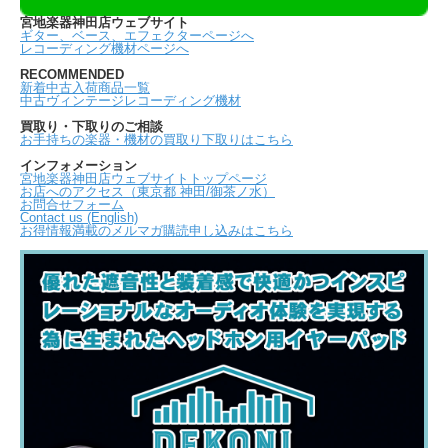
宮地楽器神田店ウェブサイト
ギター、ベース、エフェクターページへ
レコーディング機材ページへ
RECOMMENDED
新着中古入荷商品一覧
中古ヴィンテージレコーディング機材
買取り・下取りのご相談
お手持ちの楽器・機材の買取り下取りはこちら
インフォメーション
宮地楽器神田店ウェブサイトトップページ
お店へのアクセス（東京都 神田/御茶ノ水）
お問合せフォーム
Contact us (English)
お得情報満載のメルマガ購読申し込みはこちら