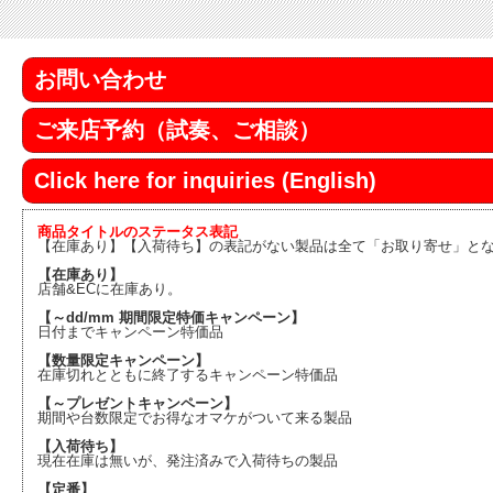
お問い合わせ
ご来店予約（試奏、ご相談）
Click here for inquiries (English)
商品タイトルのステータス表記
【在庫あり】【入荷待ち】の表記がない製品は全て「お取り寄せ」と
【在庫あり】
店舗&ECに在庫あり。
【～dd/mm 期間限定特価キャンペーン】
日付までキャンペーン特価品
【数量限定キャンペーン】
在庫切れとともに終了するキャンペーン特価品
【～プレゼントキャンペーン】
期間や台数限定でお得なオマケがついて来る製品
【入荷待ち】
現在在庫は無いが、発注済みで入荷待ちの製品
【定番】