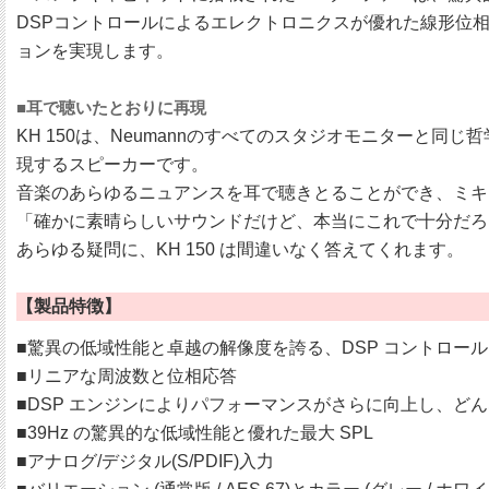
DSPコントロールによるエレクトロニクスが優れた線形位相応
ョンを実現します。
■耳で聴いたとおりに再現
KH 150は、Neumannのすべてのスタジオモニター
現するスピーカーです。
音楽のあらゆるニュアンスを耳で聴きとることができ、ミキ
「確かに素晴らしいサウンドだけど、本当にこれで十分だろ
あらゆる疑問に、KH 150 は間違いなく答えてくれます。
【製品特徴】
■驚異の低域性能と卓越の解像度を誇る、DSP コントロール
■リニアな周波数と位相応答
■DSP エンジンによりパフォーマンスがさらに向上し、ど
■39Hz の驚異的な低域性能と優れた最大 SPL
■アナログ/デジタル(S/PDIF)入力