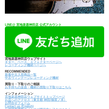
LINE@ 宮地楽器神田店 公式アカウント
宮地楽器神田店ウェブサイト
ギター、ベース、エフェクターページへ
レコーディング機材ページへ
RECOMMENDED
新着中古入荷商品一覧
中古ヴィンテージレコーディング機材
買取り・下取りのご相談
お手持ちの楽器・機材の買取り下取りはこちら
インフォメーション
宮地楽器神田店ウェブサイトトップページ
お店へのアクセス（東京都 神田/御茶ノ水）
お問合せフォーム
Contact us (English)