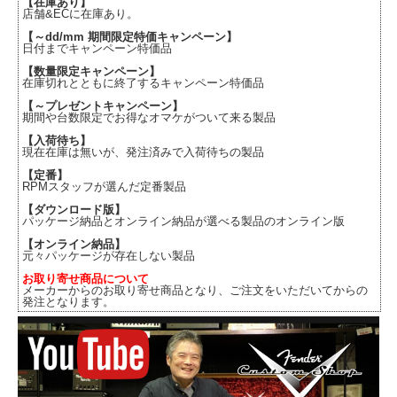
【在庫あり】
店舗&ECに在庫あり。
【～dd/mm 期間限定特価キャンペーン】
日付までキャンペーン特価品
【数量限定キャンペーン】
在庫切れとともに終了するキャンペーン特価品
【～プレゼントキャンペーン】
期間や台数限定でお得なオマケがついて来る製品
【入荷待ち】
現在在庫は無いが、発注済みで入荷待ちの製品
【定番】
RPMスタッフが選んだ定番製品
【ダウンロード版】
パッケージ納品とオンライン納品が選べる製品のオンライン版
【オンライン納品】
元々パッケージが存在しない製品
お取り寄せ商品について
メーカーからのお取り寄せ商品となり、ご注文をいただいてからの
発注となります。