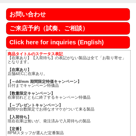
お問い合わせ
ご来店予約（試奏、ご相談）
Click here for inquiries (English)
商品タイトルのステータス表記
【在庫あり】【入荷待ち】の表記がない製品は全て「お取り寄せ」
となります。
【在庫あり】
店舗&ECに在庫あり。
【～dd/mm 期間限定特価キャンペーン】
日付までキャンペーン特価品
【数量限定キャンペーン】
在庫切れとともに終了するキャンペーン特価品
【～プレゼントキャンペーン】
期間や台数限定でお得なオマケがついて来る製品
【入荷待ち】
現在在庫は無いが、発注済みで入荷待ちの製品
【定番】
RPMスタッフが選んだ定番製品