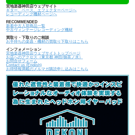
宮地楽器神田店ウェブサイト
ギター、ベース、エフェクターページへ
レコーディング機材ページへ
RECOMMENDED
新着中古入荷商品一覧
中古ヴィンテージレコーディング機材
買取り・下取りのご相談
お手持ちの楽器・機材の買取り下取りはこちら
インフォメーション
宮地楽器神田店ウェブサイトトップページ
お店へのアクセス（東京都 神田/御茶ノ水）
お問合せフォーム
Contact us (English)
お得情報満載のメルマガ購読申し込みはこちら