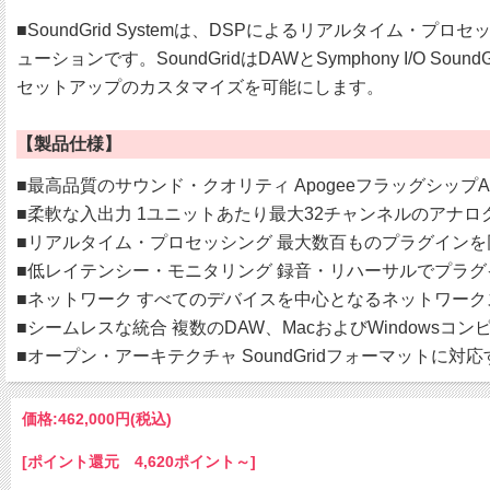
■SoundGrid Systemは、DSPによるリアルタイ
ューションです。SoundGridはDAWとSymphony I
セットアップのカスタマイズを可能にします。
【製品仕様】
■最高品質のサウンド・クオリティ Apogeeフラッグシップ
■柔軟な入出力 1ユニットあたり最大32チャンネルのアナ
■リアルタイム・プロセッシング 最大数百ものプラグイン
■低レイテンシー・モニタリング 録音・リハーサルでプラ
■ネットワーク すべてのデバイスを中心となるネットワー
■シームレスな統合 複数のDAW、MacおよびWindowsコ
■オープン・アーキテクチャ SoundGridフォーマットに
価格:
462,000円
(税込)
[ポイント還元 4,620ポイント～]