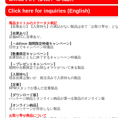
Click here for inquiries (English)
商品タイトルのステータス表記
【在庫あり】【入荷待ち】の表記がない製品は全て「お取り寄せ」と
【在庫あり】
店舗&ECに在庫あり。
【～dd/mm 期間限定特価キャンペーン】
日付までキャンペーン特価品
【数量限定キャンペーン】
在庫切れとともに終了するキャンペーン特価品
【～プレゼントキャンペーン】
期間や台数限定でお得なオマケがついて来る製品
【入荷待ち】
現在在庫は無いが、発注済みで入荷待ちの製品
【定番】
RPMスタッフが選んだ定番製品
【ダウンロード版】
パッケージ納品とオンライン納品が選べる製品のオンライン版
【オンライン納品】
元々パッケージが存在しない製品
お取り寄せ商品について