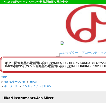
LINE＠ お得なキャンペーンや新製品情報を配信中☆
ギター関連商品の電話問い合わせはMIYAJI GUITARS KANDA（03-3255
DAW関連/マイク/シンセ商品の電話問い合わせはRECORDING PROSHOP MI
TOP
>
モジュラーシンセ
>
Hikari
>
キーボード
>
シンセサイザー/オルガン
Hikari Instruments/4ch Mixer