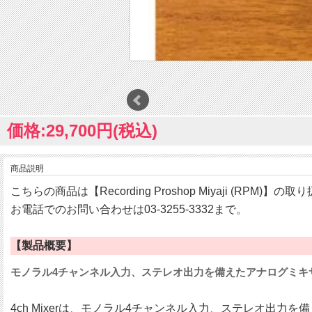
価格:29,700円(税込)
商品説明
こちらの商品は【Recording Proshop Miyaji (RPM)】
お電話でのお問い合わせは03-3255-3332まで。
【製品概要】
モノラル4チャンネル入力、ステレオ出力を備えたアナログミキ
4ch Mixerは、モノラル4チャンネル入力、ステレオ出