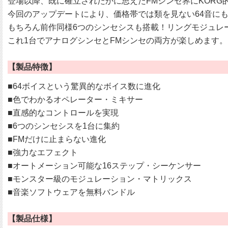
登場以降、既に確立されたかに思えたFMシンセ界にKORG的
今回のアップデートにより、価格帯では類を見ない64音に
もちろん前作同様6つのシンセシスも搭載！リングモジュレー
これ1台でアナログシンセとFMシンセの両方が楽しめます。
【製品特徴】
■64ボイスという驚異的なボイス数に進化
■色でわかるオペレーター・ミキサー
■直感的なコントロールを実現
■6つのシンセシスを1台に集約
■FMだけに止まらない進化
■強力なエフェクト
■オートメーション可能な16ステップ・シーケンサー
■モンスター級のモジュレーション・マトリックス
■音楽ソフトウェアを無料バンドル
【製品仕様】