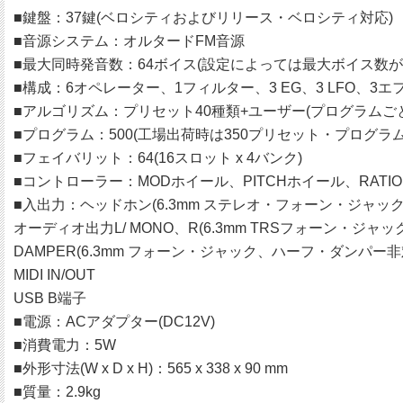
■鍵盤：37鍵(ベロシティおよびリリース・ベロシティ対応)
■音源システム：オルタードFM音源
■最大同時発音数：64ボイス(設定によっては最大ボイス数が
■構成：6オペレーター、1フィルター、3 EG、3 LFO、
■アルゴリズム：プリセット40種類+ユーザー(プログラムご
■プログラム：500(工場出荷時は350プリセット・プログラ
■フェイバリット：64(16スロット x 4バンク)
■コントローラー：MODホイール、PITCHホイール、RATIO OP
■入出力：ヘッドホン(6.3mm ステレオ・フォーン・ジャック
オーディオ出力L/ MONO、R(6.3mm TRSフォーン・ジ
DAMPER(6.3mm フォーン・ジャック、ハーフ・ダンパー非
MIDI IN/OUT
USB B端子
■電源：ACアダプター(DC12V)
■消費電力：5W
■外形寸法(W x D x H)：565 x 338 x 90 mm
■質量：2.9kg