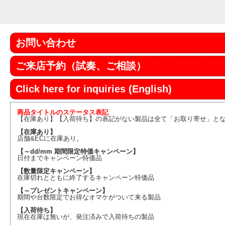
お問い合わせ
ご来店予約（試奏、ご相談）
Click here for inquiries (English)
商品タイトルのステータス表記
【在庫あり】【入荷待ち】の表記がない製品は全て「お取り寄せ」と
【在庫あり】
店舗&ECに在庫あり。
【～dd/mm 期間限定特価キャンペーン】
日付までキャンペーン特価品
【数量限定キャンペーン】
在庫切れとともに終了するキャンペーン特価品
【～プレゼントキャンペーン】
期間や台数限定でお得なオマケがついて来る製品
【入荷待ち】
現在在庫は無いが、発注済みで入荷待ちの製品