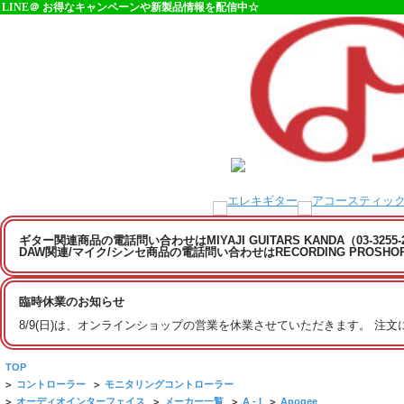
LINE＠ お得なキャンペーンや新製品情報を配信中☆
ギター関連商品の電話問い合わせはMIYAJI GUITARS KANDA（03-3255
DAW関連/マイク/シンセ商品の電話問い合わせはRECORDING PROSHOP MI
臨時休業のお知らせ
8/9(日)は、オンラインショップの営業を休業させていただきます。 注
TOP
>
コントローラー
>
モニタリングコントローラー
>
オーディオインターフェイス
>
メーカー一覧
>
A - I
>
Apogee