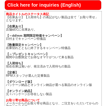
Click here for inquiries (English)
商品タイトルのステータス表記
【在庫あり】【入荷待ち】の表記がない製品は全て「お取り寄せ」
となります。
【在庫あり】
店舗&ECに在庫あり。
【～dd/mm 期間限定特価キャンペーン】
日付までキャンペーン特価品
【数量限定キャンペーン】
在庫切れとともに終了するキャンペーン特価品
【～プレゼントキャンペーン】
期間や台数限定でお得なオマケがついて来る製品
【入荷待ち】
現在在庫は無いが、発注済みで入荷待ちの製品
【定番】
RPMスタッフが選んだ定番製品
【ダウンロード版】
パッケージ納品とオンライン納品が選べる製品のオンライン版
【オンライン納品】
元々パッケージが存在しない製品
お取り寄せ商品について
メーカーからのお取り寄せ商品となり、ご注文をいただいてからの