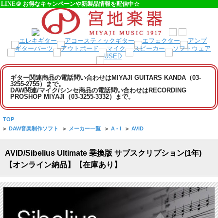
LINE＠ お得なキャンペーンや新製品情報を配信中☆
ギター関連商品の電話問い合わせはMIYAJI GUITARS KANDA（03-
3255-2755）まで。
DAW関連/マイク/シンセ商品の電話問い合わせはRECORDING
PROSHOP MIYAJI（03-3255-3332）まで。
TOP
>
DAW音楽制作ソフト
>
メーカー一覧
>
A - I
>
AVID
AVID/Sibelius Ultimate 乗換版 サブスクリプション(1年)
【オンライン納品】【在庫あり】