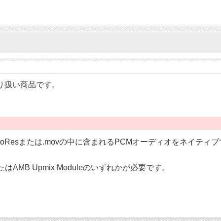
のお取り扱い商品です。
はProResまたは.movの中に含まれるPCMオーディオをネイ
leまたはAMB Upmix Moduleのいずれかが必要です。