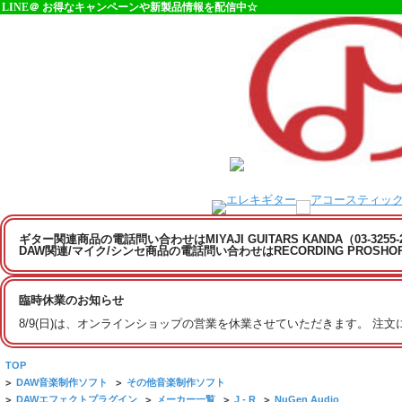
LINE＠ お得なキャンペーンや新製品情報を配信中☆
ギター関連商品の電話問い合わせはMIYAJI GUITARS KANDA（03-3255
DAW関連/マイク/シンセ商品の電話問い合わせはRECORDING PROSHOP MI
臨時休業のお知らせ
8/9(日)は、オンラインショップの営業を休業させていただきます。 注
TOP
>
DAW音楽制作ソフト
>
その他音楽制作ソフト
>
DAWエフェクトプラグイン
>
メーカー一覧
>
J - R
>
NuGen Audio