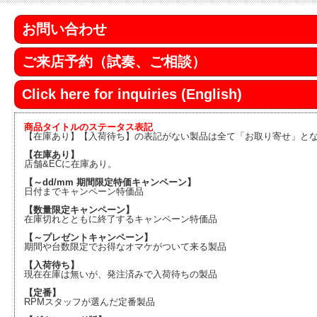
お問い合わせ
ご来店予約（試奏、ご相談）
Click here for inquiries (English)
商品タイトルのステータス表記
【在庫あり】【入荷待ち】の表記がない製品は全て「お取り寄せ」と
【在庫あり】
店舗&ECに在庫あり。
【～dd/mm 期間限定特価キャンペーン】
日付までキャンペーン特価品
【数量限定キャンペーン】
在庫切れとともに終了するキャンペーン特価品
【～プレゼントキャンペーン】
期間や台数限定でお得なオマケがついて来る製品
【入荷待ち】
現在在庫は無いが、発注済みで入荷待ちの製品
【定番】
RPMスタッフが選んだ定番製品