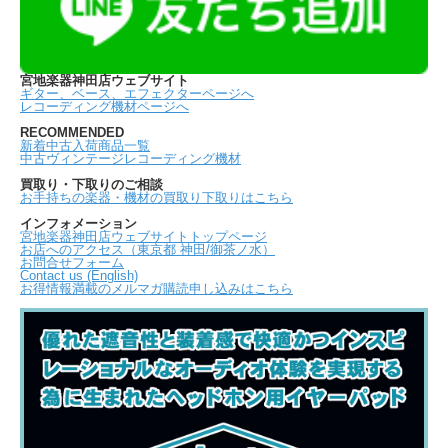
宮地楽器神田店ウェブサイト
ギター、ベース、エフェクターページへ
レコーディング機材ページへ
RECOMMENDED
新着中古入荷商品一覧
中古ヴィンテージレコーディング機材
買取り・下取りのご相談
お手持ちの楽器・機材の買取り下取りはこちら
インフォメーション
宮地楽器神田店ウェブサイトトップページ
お店へのアクセス（東京都 神田/御茶ノ水）
お問合せフォーム
Contact us (English)
お得情報満載のメルマガ購読申し込みはこちら