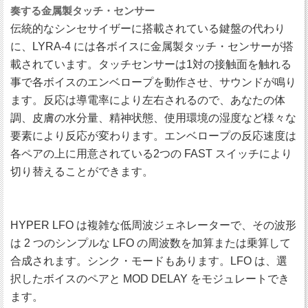
奏する金属製タッチ・センサー
伝統的なシンセサイザーに搭載されている鍵盤の代わり
に、LYRA-4 には各ボイスに金属製タッチ・センサーが搭
載されています。タッチセンサーは1対の接触面を触れる
事で各ボイスのエンベロープを動作させ、サウンドが鳴り
ます。反応は導電率により左右されるので、あなたの体
調、皮膚の水分量、精神状態、使用環境の湿度など様々な
要素により反応が変わります。エンベロープの反応速度は
各ペアの上に用意されている2つの FAST スイッチにより
切り替えることができます。
HYPER LFO は複雑な低周波ジェネレーターで、その波形
は 2 つのシンプルな LFO の周波数を加算または乗算して
合成されます。シンク・モードもあります。LFO は、選
択したボイスのペアと MOD DELAY をモジュレートでき
ます。