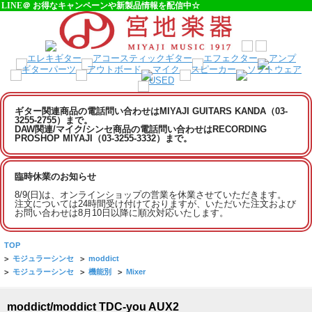
LINE＠ お得なキャンペーンや新製品情報を配信中☆
ギター関連商品の電話問い合わせはMIYAJI GUITARS KANDA（03-
3255-2755）まで。
DAW関連/マイク/シンセ商品の電話問い合わせはRECORDING
PROSHOP MIYAJI（03-3255-3332）まで。
臨時休業のお知らせ
8/9(日)は、オンラインショップの営業を休業させていただきます。
注文については24時間受け付けておりますが、いただいた注文および
お問い合わせは8月10日以降に順次対応いたします。
TOP
>
モジュラーシンセ
>
moddict
>
モジュラーシンセ
>
機能別
>
Mixer
moddict/moddict TDC-you AUX2