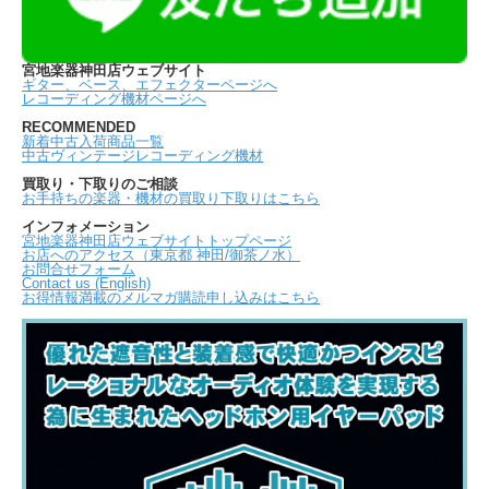
宮地楽器神田店ウェブサイト
ギター、ベース、エフェクターページへ
レコーディング機材ページへ
RECOMMENDED
新着中古入荷商品一覧
中古ヴィンテージレコーディング機材
買取り・下取りのご相談
お手持ちの楽器・機材の買取り下取りはこちら
インフォメーション
宮地楽器神田店ウェブサイトトップページ
お店へのアクセス（東京都 神田/御茶ノ水）
お問合せフォーム
Contact us (English)
お得情報満載のメルマガ購読申し込みはこちら