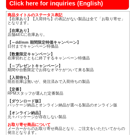
Click here for inquiries (English)
商品タイトルのステータス表記
【在庫あり】【入荷待ち】の表記がない製品は全て「お取り寄せ」
となります。
【在庫あり】
店舗&ECに在庫あり。
【～dd/mm 期間限定特価キャンペーン】
日付までキャンペーン特価品
【数量限定キャンペーン】
在庫切れとともに終了するキャンペーン特価品
【～プレゼントキャンペーン】
期間や台数限定でお得なオマケがついて来る製品
【入荷待ち】
現在在庫は無いが、発注済みで入荷待ちの製品
【定番】
RPMスタッフが選んだ定番製品
【ダウンロード版】
パッケージ納品とオンライン納品が選べる製品のオンライン版
【オンライン納品】
元々パッケージが存在しない製品
お取り寄せ商品について
メーカーからのお取り寄せ商品となり、ご注文をいただいてからの
発注となります。