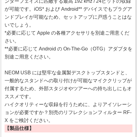
ンターフェイスに匹敵する最高 192 kHz / 24ビットの収録
が可能です。iOS* および Android** デバイスでもプラグア
ンドプレイが可能なため、セットアップに戸惑うことはな
いでしょう。
*必要に応じて Apple の各種アクセサリを別途ご用意くだ
さい。
**必要に応じて Android の On-The-Go（OTG）アダプタを
別途ご用意ください。
NEOM USB には堅牢な金属製デスクトップスタンドと、
一般的なスタンドへの取り付けが可能なマイククリップが
付属するため、外部スタジオやツアーへの持ち出しにもオ
ススメです。
ハイクオリティーな収録を行うために、よりアイソレーシ
ョンが必要ですか？別売のリフレクションフィルター RF-
X をご検討ください。
【製品仕様】