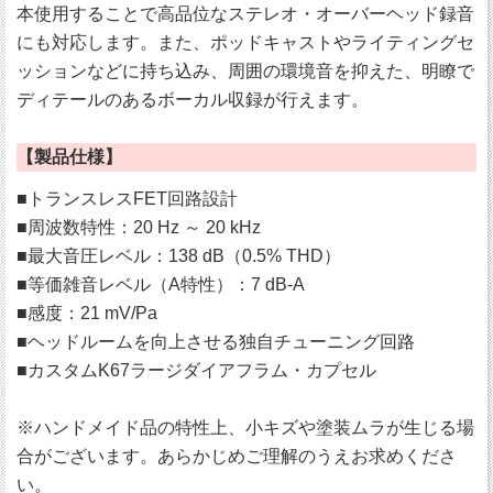
本使用することで高品位なステレオ・オーバーヘッド録音
にも対応します。また、ポッドキャストやライティングセ
ッションなどに持ち込み、周囲の環境音を抑えた、明瞭で
ディテールのあるボーカル収録が行えます。
【製品仕様】
■トランスレスFET回路設計
■周波数特性：20 Hz ～ 20 kHz
■最大音圧レベル：138 dB（0.5% THD）
■等価雑音レベル（A特性）：7 dB-A
■感度：21 mV/Pa
■ヘッドルームを向上させる独自チューニング回路
■カスタムK67ラージダイアフラム・カプセル
※ハンドメイド品の特性上、小キズや塗装ムラが生じる場
合がございます。あらかじめご理解のうえお求めくださ
い。