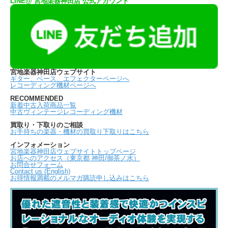
LINE@ 宮地楽器神田店 公式アカウント
宮地楽器神田店ウェブサイト
ギター、ベース、エフェクターページへ
レコーディング機材ページへ
RECOMMENDED
新着中古入荷商品一覧
中古ヴィンテージレコーディング機材
買取り・下取りのご相談
お手持ちの楽器・機材の買取り下取りはこちら
インフォメーション
宮地楽器神田店ウェブサイトトップページ
お店へのアクセス（東京都 神田/御茶ノ水）
お問合せフォーム
Contact us (English)
お得情報満載のメルマガ購読申し込みはこちら