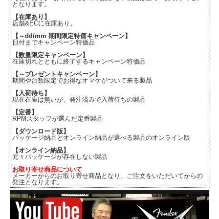
となります。
【在庫あり】
店舗&ECに在庫あり。
【～dd/mm 期間限定特価キャンペーン】
日付までキャンペーン特価品
【数量限定キャンペーン】
在庫切れとともに終了するキャンペーン特価品
【～プレゼントキャンペーン】
期間や台数限定でお得なオマケがついて来る製品
【入荷待ち】
現在在庫は無いが、発注済みで入荷待ちの製品
【定番】
RPMスタッフが選んだ定番製品
【ダウンロード版】
パッケージ納品とオンライン納品が選べる製品のオンライン版
【オンライン納品】
元々パッケージが存在しない製品
お取り寄せ商品について
メーカーからのお取り寄せ商品となり、ご注文をいただいてからの
発注となります。