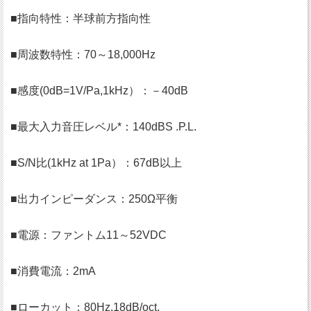
■指向特性：半球前方指向性
■周波数特性：70～18,000Hz
■感度(0dB=1V/Pa,1kHz）：－40dB
■最大入力音圧レベル*：140dBS .P.L.
■S/N比(1kHz at 1Pa）：67dB以上
■出力インピーダンス：250Ω平衡
■電源：ファントム11～52VDC
■消費電流：2mA
■ローカット：80Hz,18dB/oct.