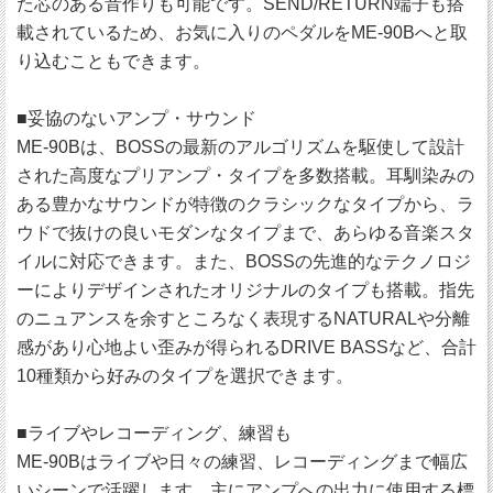
た芯のある音作りも可能です。SEND/RETURN端子も搭
載されているため、お気に入りのペダルをME-90Bへと取
り込むこともできます。
■妥協のないアンプ・サウンド
ME-90Bは、BOSSの最新のアルゴリズムを駆使して設計
された高度なプリアンプ・タイプを多数搭載。耳馴染みの
ある豊かなサウンドが特徴のクラシックなタイプから、ラ
ウドで抜けの良いモダンなタイプまで、あらゆる音楽スタ
イルに対応できます。また、BOSSの先進的なテクノロジ
ーによりデザインされたオリジナルのタイプも搭載。指先
のニュアンスを余すところなく表現するNATURALや分離
感があり心地よい歪みが得られるDRIVE BASSなど、合計
10種類から好みのタイプを選択できます。
■ライブやレコーディング、練習も
ME-90Bはライブや日々の練習、レコーディングまで幅広
いシーンで活躍します。主にアンプへの出力に使用する標