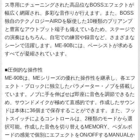
ス専用にチューニングされた高品位なBOSSエフェクトが
幅広く網羅され、多彩な音作りが行えます。また、BOSS
独自のテクノロジーAIRDを駆使した10種類のプリアンプ
と豊富なアウトプット端子も備えているため、ステージで
の演奏はもちろん、自宅での練習や録音など、さまざまな
シーンで活躍します。ME-90Bには、ベーシストが求める
すべてが凝縮されています。
■圧倒的な操作性
ME-90Bは、MEシリーズの優れた操作性を継承し、各エフ
ェクト・ブロックに独立したパラメーター・ノブを搭載し
ています。ノブに手を伸ばせば即座に音色を調節できるた
め、サウンドメイクが極めて直感的です。作成したサウン
ドは本体に36個まで保存することができます。また、フッ
トスイッチによるコントロールは、2種類のモードから選
択可能。作成した音色を切り替えるMEMORY、ペダルボ
ードの感覚で個別にエフェクトをON/OFFするMANUALか