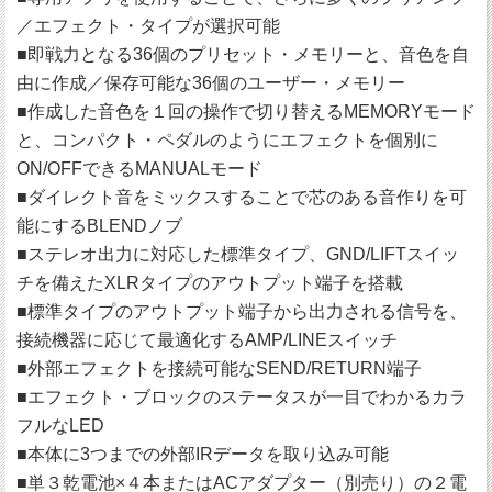
／エフェクト・タイプが選択可能
■即戦力となる36個のプリセット・メモリーと、音色を自
由に作成／保存可能な36個のユーザー・メモリー
■作成した音色を１回の操作で切り替えるMEMORYモード
と、コンパクト・ペダルのようにエフェクトを個別に
ON/OFFできるMANUALモード
■ダイレクト音をミックスすることで芯のある音作りを可
能にするBLENDノブ
■ステレオ出力に対応した標準タイプ、GND/LIFTスイッ
チを備えたXLRタイプのアウトプット端子を搭載
■標準タイプのアウトプット端子から出力される信号を、
接続機器に応じて最適化するAMP/LINEスイッチ
■外部エフェクトを接続可能なSEND/RETURN端子
■エフェクト・ブロックのステータスが一目でわかるカラ
フルなLED
■本体に3つまでの外部IRデータを取り込み可能
■単３乾電池×４本またはACアダプター（別売り）の２電