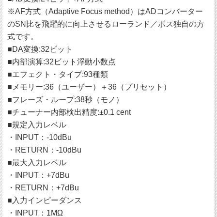
※AF方式（Adaptive Focus method）はADコンバーター
のSN比を飛躍的に向上させるローランド／ボス独自の方
式です。
■DA変換:32ビット
■内部演算:32ビット浮動小数点
■エフェクト・タイプ:93種類
■メモリー:36（ユーザー）＋36（プリセット）
■フレーズ・ループ:38秒（モノ）
■チューナー内部検出精度:±0.1 cent
■規定入力レベル
・INPUT：-10dBu
・RETURN：-10dBu
■最大入力レベル
・INPUT：+7dBu
・RETURN：+7dBu
■入力インピーダンス
・INPUT：1MΩ