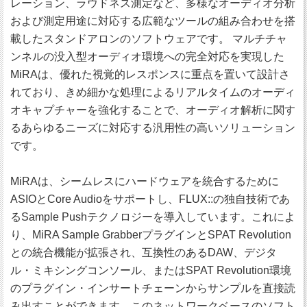
レーション、ラウドネス測定など、多様なオーディオ分析
および測定用途に対応する広範なツールの組み合わせを搭
載したスタンドアロンのソフトウェアです。 マルチチャ
ンネルの没入型オーディオ環境への完全対応を実現した
MiRAは、優れた視覚的レスポンスに重点を置いて設計さ
れており、きめ細かな処理によるリアルタイムのオーディ
オキャプチャーを強化することで、オーディオ解析に関す
るあらゆるニーズに対応する汎用性の高いソリューション
です。
MiRAは、シームレスにハードウェアを統合するために
ASIOとCore Audioをサポートし、FLUX::の独自技術であ
るSample Pushテクノロジーを導入しています。これによ
り、MiRA Sample GrabberプラグインとSPAT Revolution
との統合機能が拡張され、互換性のあるDAW、デジタ
ル・ミキシングコンソール、またはSPAT Revolution環境
のプラグイン・インサートチェーンからサンプルを直接読
み出すことができます。このネットワークベースのソフト