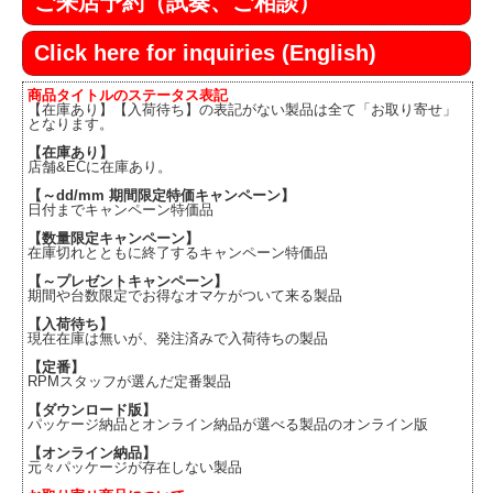
ご来店予約（試奏、ご相談）
Click here for inquiries (English)
商品タイトルのステータス表記
【在庫あり】【入荷待ち】の表記がない製品は全て「お取り寄せ」
となります。
【在庫あり】
店舗&ECに在庫あり。
【～dd/mm 期間限定特価キャンペーン】
日付までキャンペーン特価品
【数量限定キャンペーン】
在庫切れとともに終了するキャンペーン特価品
【～プレゼントキャンペーン】
期間や台数限定でお得なオマケがついて来る製品
【入荷待ち】
現在在庫は無いが、発注済みで入荷待ちの製品
【定番】
RPMスタッフが選んだ定番製品
【ダウンロード版】
パッケージ納品とオンライン納品が選べる製品のオンライン版
【オンライン納品】
元々パッケージが存在しない製品