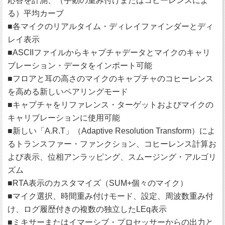
応答を計測、（手動の重み付けまたはコヒーレンスによ
る）平均カーブ
■各マイクのリアルタイム・ディレイファインダーとディ
レイ表示
■ASCIIファイルからキャプチャデータとマイクのキャリ
ブレーション・データをインポート可能
■フロアと耳の高さのマイクのキャプチャのコヒーレンス
を高める新しいペアリングモード
■キャプチャをリファレンス・ターゲットおよびマイクの
キャリブレーションに使用可能
■新しい「A.R.T」（Adaptive Resolution Transform）によ
るトランスファー・ファンクション、コヒーレンス計算お
よび表示、位相アンラッピング、スムージング・アルゴリ
ズム
■RTA表示のカスタマイズ（SUM+個々のマイク）
■マイク選択、時間重み付けモード、設定、周波数重み付
け、ログ履歴付きの複数の独立したLEq表示
■ミキサーまたはイマーシブ・プロセッサーからの出力と