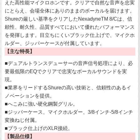
えた高性能マイクロホンです。クリアで自然な音声を忠実
にとらえ、会場全体にありのままのボーカルを届けます。
Shureの厳しい基準をクリアしたNexadyneTM 8/Cは、信
頼性、耐久性、品質すべてにおいて優れたパフォーマンス
を発揮します。目立ちにくいブラック仕上げで、マイクホ
ルダー、ジッパーケースが付属しています。
【主な特長】
■デュアルトランスデューサーの音声信号処理により、必
要最低限のEQでクリアで忠実なボーカルサウンドを実
現。
■業界をリードするShureの高い技術と、信頼性のあるイ
ノベーションを提供。
■へこみに強い硬化鋼製グリル。
■ジッパーケース、マイクホルダー、3/8インチ-5/8インチ
変換ねじ付属。
■ブラック仕上げのXLR接続。
【製品仕様】