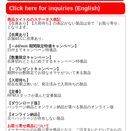
Click here for inquiries (English)
商品タイトルのステータス表記
【在庫あり】【入荷待ち】の表記がない製品は全て「お取り寄せ」
となります。
【在庫あり】
店舗&ECに在庫あり。
【～dd/mm 期間限定特価キャンペーン】
日付までキャンペーン特価品
【数量限定キャンペーン】
在庫切れとともに終了するキャンペーン特価品
【～プレゼントキャンペーン】
期間や台数限定でお得なオマケがついて来る製品
【入荷待ち】
現在在庫は無いが、発注済みで入荷待ちの製品
【定番】
RPMスタッフが選んだ定番製品
【ダウンロード版】
パッケージ納品とオンライン納品が選べる製品のオンライン版
【オンライン納品】
元々パッケージが存在しない製品
お取り寄せ商品について
メーカーからのお取り寄せ商品となり、ご注文をいただいてからの