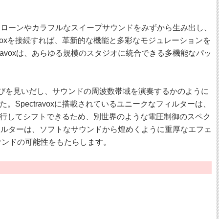
たドローンやカラフルなスイープサウンドをみずから生み出し、
voxを接続すれば、革新的な機能と多彩なモジュレーションを
avoxは、あらゆる規模のスタジオに統合できる多機能なパッ
ることに喜びを見いだし、サウンドの周波数帯域を演奏するかのように
pectravoxに搭載されているユニークなフィルターは、
行してシフトできるため、別世界のような電圧制御のスペク
ィルターは、ソフトなサウンドから煌めくように重厚なエフェ
サウンドの可能性をもたらします。