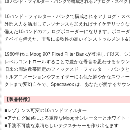
10 バンド・フィルター・バンクで構成されるアナログ・スペク
10バンド・フィルター・バンクで構成されるアナログ・スペ
外部入力を活用してレゾナンスを加えればサイケデリックなス
備えた10バンドのアナログボコーダーになります。ボコーダ
チベイを備えた、非常に柔軟性の高いインストゥルメント&
1960年代に Moog 907 Fixed Filter Ba
レベルコントロールすることで豊かな母音を思わせるサウンド
旧来の周波数帯固定のフィックスド・フィルター・バンクと
トルアニメーションやフェイザーにも似た鮮やかなスウィー
クトまで変幻自在で、Spectravox は、あなたが愛す
【製品特徴】
■レゾナンス可変の10バンドフィルター
■アナログ回路による重厚なMoogオシレーターとホワイト
■予測不可能な素晴らしいテクスチャーを作り出せます