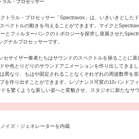
トラル・プロセッサー
クトラル・プロセッサー「Spectravox」は、いきいきとし
ペクトルの動きを与えることができます。マイクとSpectra
ーとフィルターバンクのトポロジーを探求し発展させたSpectr
シグナルプロセッサーです。
nkが登場して以来、シンセサイザー奏者たちはサウンドのスペクトルを操
や色とりどりのサウンドアニメーションを作り出してきました。S
は異なり、もはや固定されることなくそれぞれの周波数帯を並
プを作り出すことができます。レゾナンス可変の10バンドフ
るサウンドを驚くような新しい姿へと変貌させ、スタジオに新たな
・ノイズ・ジェネレーターを内蔵