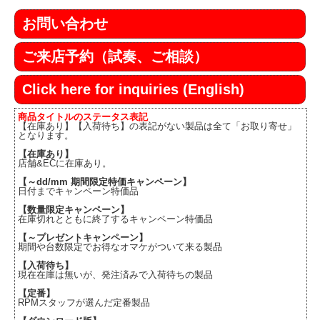
お問い合わせ
ご来店予約（試奏、ご相談）
Click here for inquiries (English)
商品タイトルのステータス表記
【在庫あり】【入荷待ち】の表記がない製品は全て「お取り寄せ」
となります。
【在庫あり】
店舗&ECに在庫あり。
【～dd/mm 期間限定特価キャンペーン】
日付までキャンペーン特価品
【数量限定キャンペーン】
在庫切れとともに終了するキャンペーン特価品
【～プレゼントキャンペーン】
期間や台数限定でお得なオマケがついて来る製品
【入荷待ち】
現在在庫は無いが、発注済みで入荷待ちの製品
【定番】
RPMスタッフが選んだ定番製品