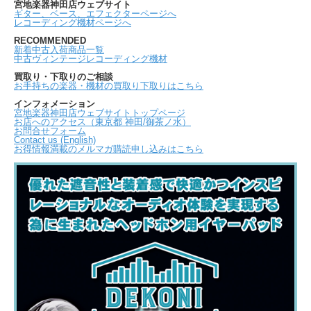
宮地楽器神田店ウェブサイト
ギター、ベース、エフェクターページへ
レコーディング機材ページへ
RECOMMENDED
新着中古入荷商品一覧
中古ヴィンテージレコーディング機材
買取り・下取りのご相談
お手持ちの楽器・機材の買取り下取りはこちら
インフォメーション
宮地楽器神田店ウェブサイトトップページ
お店へのアクセス（東京都 神田/御茶ノ水）
お問合せフォーム
Contact us (English)
お得情報満載のメルマガ購読申し込みはこちら