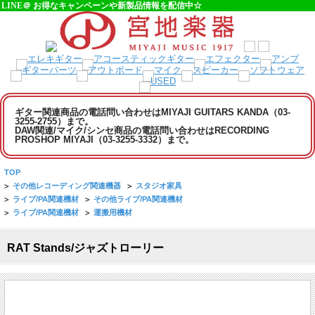
LINE＠ お得なキャンペーンや新製品情報を配信中☆
ギター関連商品の電話問い合わせはMIYAJI GUITARS KANDA（03-
3255-2755）まで。
DAW関連/マイク/シンセ商品の電話問い合わせはRECORDING
PROSHOP MIYAJI（03-3255-3332）まで。
TOP
>
その他レコーディング関連機器
>
スタジオ家具
>
ライブ/PA関連機材
>
その他ライブ/PA関連機材
>
ライブ/PA関連機材
>
運搬用機材
RAT Stands/ジャズトローリー