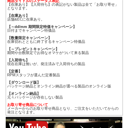
商品タイトルのステータス表記
【在庫あり】【入荷待ち】の表記がない製品は全て「お取り寄せ」
となります。
【在庫あり】
店舗&ECに在庫あり。
【～dd/mm 期間限定特価キャンペーン】
日付までキャンペーン特価品
【数量限定キャンペーン】
在庫切れとともに終了するキャンペーン特価品
【～プレゼントキャンペーン】
期間や台数限定でお得なオマケがついて来る製品
【入荷待ち】
現在在庫は無いが、発注済みで入荷待ちの製品
【定番】
RPMスタッフが選んだ定番製品
【ダウンロード版】
パッケージ納品とオンライン納品が選べる製品のオンライン版
【オンライン納品】
元々パッケージが存在しない製品
お取り寄せ商品について
メーカーからのお取り寄せ商品となり、ご注文をいただいてからの
発注となります。