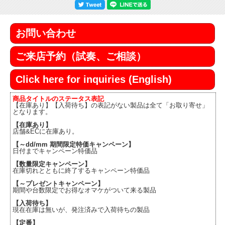
お問い合わせ
ご来店予約（試奏、ご相談）
Click here for inquiries (English)
商品タイトルのステータス表記
【在庫あり】【入荷待ち】の表記がない製品は全て「お取り寄せ」
となります。
【在庫あり】
店舗&ECに在庫あり。
【～dd/mm 期間限定特価キャンペーン】
日付までキャンペーン特価品
【数量限定キャンペーン】
在庫切れとともに終了するキャンペーン特価品
【～プレゼントキャンペーン】
期間や台数限定でお得なオマケがついて来る製品
【入荷待ち】
現在在庫は無いが、発注済みで入荷待ちの製品
【定番】