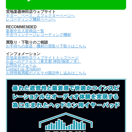
宮地楽器神田店ウェブサイト
ギター、ベース、エフェクターページへ
レコーディング機材ページへ
RECOMMENDED
新着中古入荷商品一覧
中古ヴィンテージレコーディング機材
買取り・下取りのご相談
お手持ちの楽器・機材の買取り下取りはこちら
インフォメーション
宮地楽器神田店ウェブサイトトップページ
お店へのアクセス（東京都 神田/御茶ノ水）
お問合せフォーム
Contact us (English)
お得情報満載のメルマガ購読申し込みはこちら