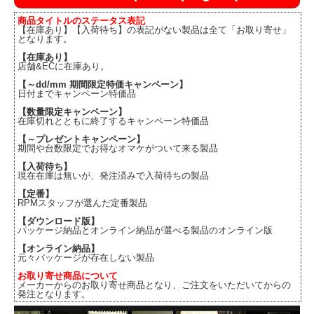
商品タイトルのステータス表記
【在庫あり】【入荷待ち】の表記がない製品は全て「お取り寄せ」
となります。
【在庫あり】
店舗&ECに在庫あり。
【～dd/mm 期間限定特価キャンペーン】
日付までキャンペーン特価品
【数量限定キャンペーン】
在庫切れとともに終了するキャンペーン特価品
【～プレゼントキャンペーン】
期間や台数限定でお得なオマケがついて来る製品
【入荷待ち】
現在在庫は無いが、発注済みで入荷待ちの製品
【定番】
RPMスタッフが選んだ定番製品
【ダウンロード版】
パッケージ納品とオンライン納品が選べる製品のオンライン版
【オンライン納品】
元々パッケージが存在しない製品
お取り寄せ商品について
メーカーからのお取り寄せ商品となり、ご注文をいただいてからの
発注となります。