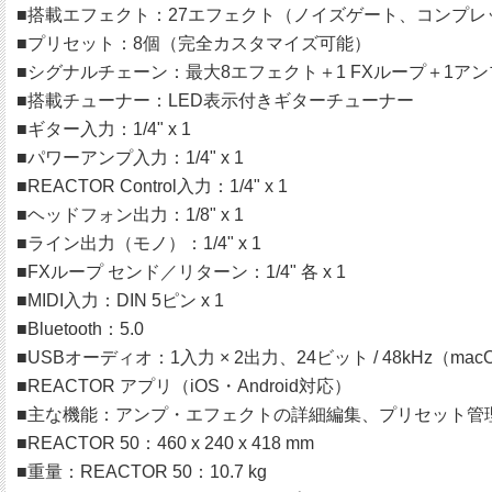
■搭載エフェクト：27エフェクト（ノイズゲート、コンプ
■プリセット：8個（完全カスタマイズ可能）
■シグナルチェーン：最大8エフェクト＋1 FXループ＋1ア
■搭載チューナー：LED表示付きギターチューナー
■ギター入力：1/4" x 1
■パワーアンプ入力：1/4" x 1
■REACTOR Control入力：1/4" x 1
■ヘッドフォン出力：1/8" x 1
■ライン出力（モノ）：1/4" x 1
■FXループ センド／リターン：1/4" 各 x 1
■MIDI入力：DIN 5ピン x 1
■Bluetooth：5.0
■USBオーディオ：1入力 × 2出力、24ビット / 48kHz（mac
■REACTOR アプリ（iOS・Android対応）
■主な機能：アンプ・エフェクトの詳細編集、プリセット管理、
■REACTOR 50：460 x 240 x 418 mm
■重量：REACTOR 50：10.7 kg