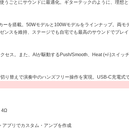
使うごとにサウンドに最適化。ギターテックのように、理想と
カーを搭載。50Wモデルと100Wモデルをラインナップ。両モデ
ゼンスを維持、ステージでも自宅でも最高のサウンドでプレイ
。また、AIが駆動するPush/Smooth、Heat (+/-
ード切り替えで演奏中のハンズフリー操作を実現。USB-C充電
、4Ω
+ アプリでカスタム・アンプを作成