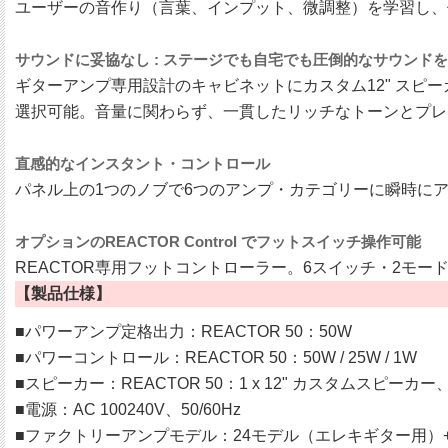
ユーザーの音作り（言葉、インプット、微調整）を学習し、
サウンドに妥協なし : ステージでも自宅でも圧倒的なサウンドを
ギターアンプ専用設計のキャビネットにカスタム12" スピー
選択可能。音量に関わらず、一貫したリッチなトーンとプレ
直感的なインスタント・コントロール
パネル上の1つのノブで6つのアンプ・カテゴリーに瞬時にアクセス
オプションのREACTOR Control でフットスイッチ操作可能
REACTOR専用フットコントローラー。6スイッチ・2モ
【製品仕様】
■パワーアンプ定格出力：REACTOR 50：50W
■パワーコントロール：REACTOR 50：50W / 25W / 1W
■スピーカー：REACTOR 50：1 x 12" カスタムスピーカー
■電源：AC 100240V、50/60Hz
■ファクトリーアンプモデル：24モデル（エレキギター用）