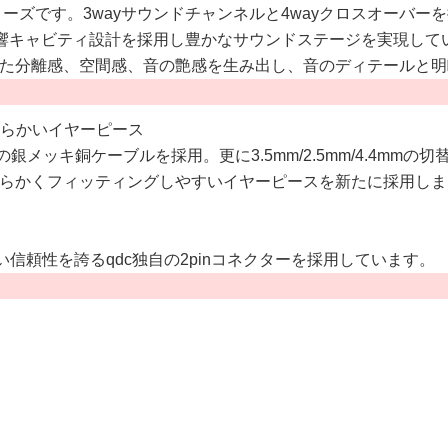
fiシリーズです。3wayサウンドチャンネルと4wayクロスオー
音響キャビティ設計を採用し豊かなサウンドステージを実現し
た分離感、空間感、音の艶感を生み出し、音のディテールと明
ルと柔らかいイヤーピース
の銀メッキ銅ケーブルを採用。更に3.5mm/2.5mm/4.4mm
らかくフィッティングしやすいイヤーピースを新たに採用しま
い信頼性を誇るqdc独自の2pinコネクターを採用しています。