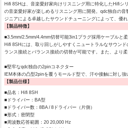
Hifi 8SHは、音楽愛好家向けリスニング用に特化したHi
の音楽愛好家が楽しめるリスニング用に開発。qdc独自の
ジニアによる卓越したサウンドチューニングによって、優れ
【製品特徴】
■3.5mm/2.5mm/4.4mm切替可能3in1プラグ採用ケーブ
Hifi 8SHには、取り回しがしやすくニュートラルなサウンド
ランス接続とバランス接続の切替が可能です。また、より柔
■堅牢なqdc独自の2pinコネクター
IEM本体の凸型2pinを覆うモールド型で、汗や接触に対し強
【製品仕様】
■品名：Hifi 8SH
■ドライバー：BA型
■ドライバー数：8BA / 8ドライバー（片側）
■形式：密閉型
■周波数応答範囲：20 20,000 Hz