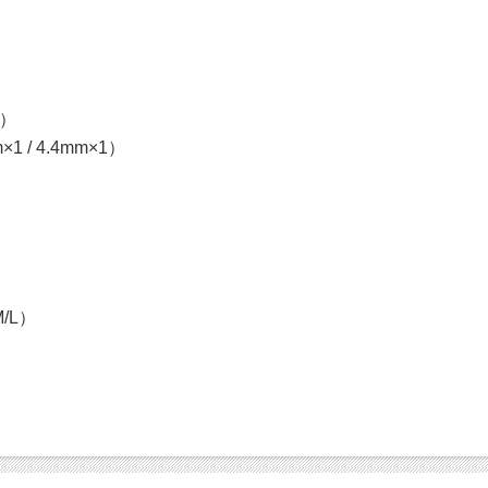
m）
 / 4.4mm×1）
/L）