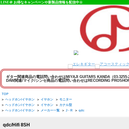
LINE＠ お得なキャンペーンや新製品情報を配信中☆
ギター関連商品の電話問い合わせはMIYAJI GUITARS KANDA（03-3255
DAW関連/マイク/シンセ商品の電話問い合わせはRECORDING PROSHOP MI
TOP
>
ヘッドホン/イヤホン
>
イヤホン
>
モニター
>
ヘッドホン/イヤホン
>
イヤホン
>
カナル型
>
ヘッドホン/イヤホン
>
メーカー一覧
>
J - R
>
qdc
qdc/Hifi 8SH