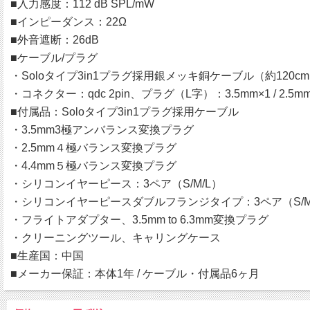
■入力感度：112 dB SPL/mW
■インピーダンス：22Ω
■外音遮断：26dB
■ケーブル/プラグ
・Soloタイプ3in1プラグ採用銀メッキ銅ケーブル（約120c
・コネクター：qdc 2pin、プラグ（L字）：3.5mm×1 / 2.5mm×1
■付属品：Soloタイプ3in1プラグ採用ケーブル
・3.5mm3極アンバランス変換プラグ
・2.5mm４極バランス変換プラグ
・4.4mm５極バランス変換プラグ
・シリコンイヤーピース：3ペア（S/M/L）
・シリコンイヤーピースダブルフランジタイプ：3ペア（S/M
・フライトアダプター、3.5mm to 6.3mm変換プラグ
・クリーニングツール、キャリングケース
■生産国：中国
■メーカー保証：本体1年 / ケーブル・付属品6ヶ月