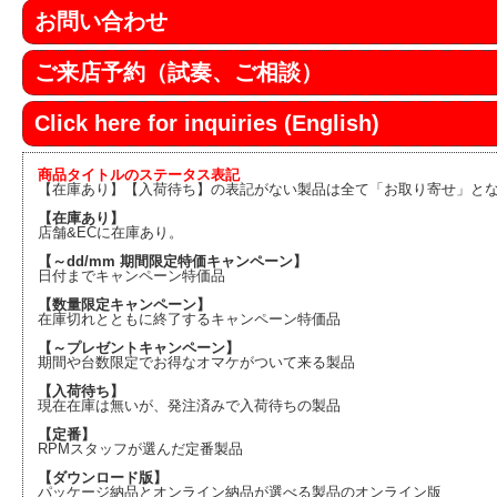
お問い合わせ
ご来店予約（試奏、ご相談）
Click here for inquiries (English)
商品タイトルのステータス表記
【在庫あり】【入荷待ち】の表記がない製品は全て「お取り寄せ」と
【在庫あり】
店舗&ECに在庫あり。
【～dd/mm 期間限定特価キャンペーン】
日付までキャンペーン特価品
【数量限定キャンペーン】
在庫切れとともに終了するキャンペーン特価品
【～プレゼントキャンペーン】
期間や台数限定でお得なオマケがついて来る製品
【入荷待ち】
現在在庫は無いが、発注済みで入荷待ちの製品
【定番】
RPMスタッフが選んだ定番製品
【ダウンロード版】
パッケージ納品とオンライン納品が選べる製品のオンライン版