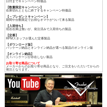
日付までキャンペーン特価品
【数量限定キャンペーン】
在庫切れとともに終了するキャンペーン特価品
【～プレゼントキャンペーン】
期間や台数限定でお得なオマケがついて来る製品
【入荷待ち】
現在在庫は無いが、発注済みで入荷待ちの製品
【定番】
RPMスタッフが選んだ定番製品
【ダウンロード版】
パッケージ納品とオンライン納品が選べる製品のオンライン版
【オンライン納品】
元々パッケージが存在しない製品
お取り寄せ商品について
メーカーからのお取り寄せ商品となり、ご注文をいただいてからの
発注となります。