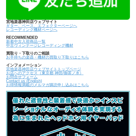
宮地楽器神田店ウェブサイト
ギター、ベース、エフェクターページへ
レコーディング機材ページへ
RECOMMENDED
新着中古入荷商品一覧
中古ヴィンテージレコーディング機材
買取り・下取りのご相談
お手持ちの楽器・機材の買取り下取りはこちら
インフォメーション
宮地楽器神田店ウェブサイトトップページ
お店へのアクセス（東京都 神田/御茶ノ水）
お問合せフォーム
Contact us (English)
お得情報満載のメルマガ購読申し込みはこちら