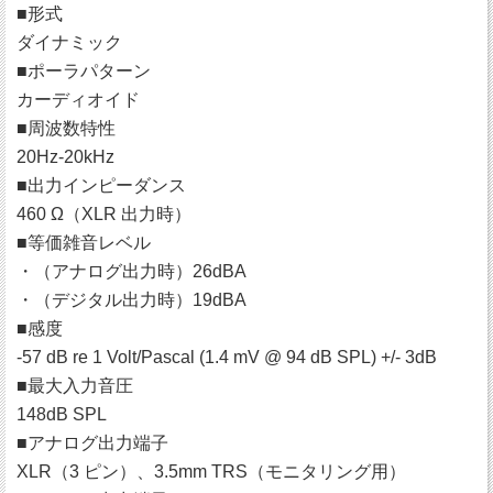
■形式
ダイナミック
■ポーラパターン
カーディオイド
■周波数特性
20Hz-20kHz
■出力インピーダンス
460 Ω（XLR 出力時）
■等価雑音レベル
・（アナログ出力時）26dBA
・（デジタル出力時）19dBA
■感度
-57 dB re 1 Volt/Pascal (1.4 mV @ 94 dB SPL) +/- 3dB
■最大入力音圧
148dB SPL
■アナログ出力端子
XLR（3 ピン）、3.5mm TRS（モニタリング用）