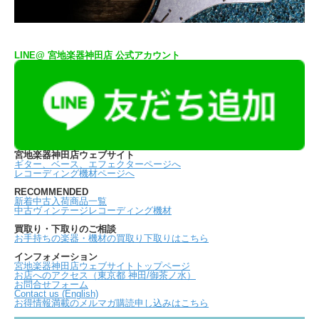
LINE@ 宮地楽器神田店 公式アカウント
宮地楽器神田店ウェブサイト
ギター、ベース、エフェクターページへ
レコーディング機材ページへ
RECOMMENDED
新着中古入荷商品一覧
中古ヴィンテージレコーディング機材
買取り・下取りのご相談
お手持ちの楽器・機材の買取り下取りはこちら
インフォメーション
宮地楽器神田店ウェブサイトトップページ
お店へのアクセス（東京都 神田/御茶ノ水）
お問合せフォーム
Contact us (English)
お得情報満載のメルマガ購読申し込みはこちら