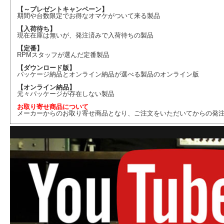
【～プレゼントキャンペーン】
期間や台数限定でお得なオマケがついて来る製品
【入荷待ち】
現在在庫は無いが、発注済みで入荷待ちの製品
【定番】
RPMスタッフが選んだ定番製品
【ダウンロード版】
パッケージ納品とオンライン納品が選べる製品のオンライン版
【オンライン納品】
元々パッケージが存在しない製品
お取り寄せ商品について
メーカーからのお取り寄せ商品となり、ご注文をいただいてからの発