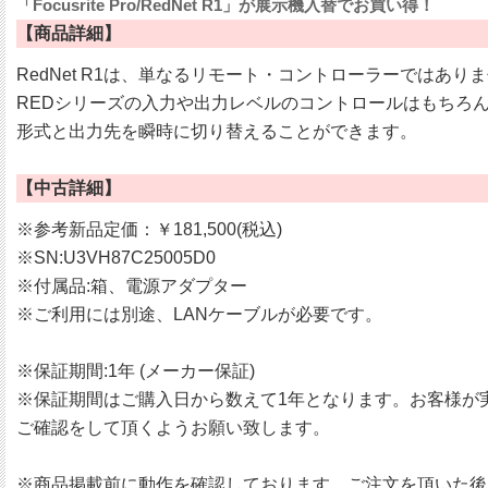
「Focusrite Pro/RedNet R1」が展示機入替でお買い得！
【商品詳細】
RedNet R1は、単なるリモート・コントローラーではありま
REDシリーズの入力や出力レベルのコントロールはもちろん、Pr
形式と出力先を瞬時に切り替えることができます。
【中古詳細】
※参考新品定価：￥181,500(税込)
※SN:U3VH87C25005D0
※付属品:箱、電源アダプター
※ご利用には別途、LANケーブルが必要です。
※保証期間:1年 (メーカー保証)
※保証期間はご購入日から数えて1年となります。お客様が
ご確認をして頂くようお願い致します。
※商品掲載前に動作を確認しております。ご注文を頂いた後