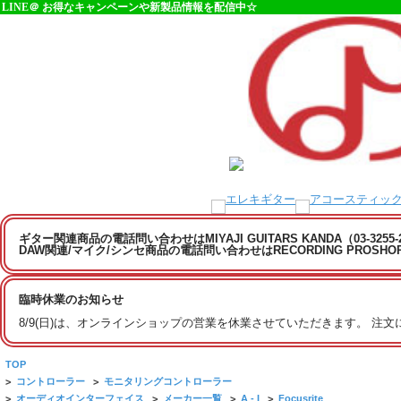
LINE＠ お得なキャンペーンや新製品情報を配信中☆
ギター関連商品の電話問い合わせはMIYAJI GUITARS KANDA（03-3255
DAW関連/マイク/シンセ商品の電話問い合わせはRECORDING PROSHOP MI
臨時休業のお知らせ
8/9(日)は、オンラインショップの営業を休業させていただきます。 注
TOP
>
コントローラー
>
モニタリングコントローラー
>
オーディオインターフェイス
>
メーカー一覧
>
A - I
>
Focusrite