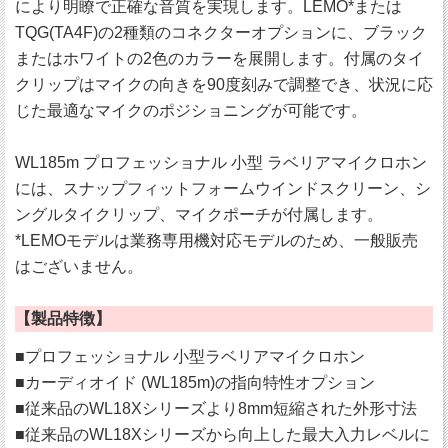
により明瞭で正確な音質を実現します。LEMO*または
TQG(TA4F)の2種類のコネクターオプションに、ブラック
またはホワイトの2色のカラーを展開します。付属のタイ
クリップはマイクの向きを90度刻みで調整でき、状況に応
じた最適なマイクのポジショニングが可能です。
WL185m プロフェッショナル 小型 ラベリアマイクロホン
には、スナップフィットフォームウインドスクリーン、シ
ングルタイクリップ、マイクポーチが付属します。
*LEMOモデルは業務専用機対応モデルのため、一般販売
はございません。
【製品特徴】
■プロフェッショナル 小型ラベリアマイクロホン
■カーディオイド (WL185m)の指向特性オプション
■従来品のWL18Xシリーズより8mm短縮された外形寸法
■従来品のWL18Xシリーズから向上した最大入力レベルに