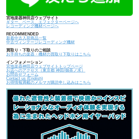
宮地楽器神田店ウェブサイト
ギター、ベース、エフェクターページへ
レコーディング機材ページへ
RECOMMENDED
新着中古入荷商品一覧
中古ヴィンテージレコーディング機材
買取り・下取りのご相談
お手持ちの楽器・機材の買取り下取りはこちら
インフォメーション
宮地楽器神田店ウェブサイトトップページ
お店へのアクセス（東京都 神田/御茶ノ水）
お問合せフォーム
Contact us (English)
お得情報満載のメルマガ購読申し込みはこちら