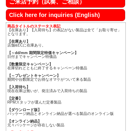
ご来店予約（試奏、ご相談）
Click here for inquiries (English)
商品タイトルのステータス表記
【在庫あり】【入荷待ち】の表記がない製品は全て「お取り寄せ」
となります。
【在庫あり】
店舗&ECに在庫あり。
【～dd/mm 期間限定特価キャンペーン】
日付までキャンペーン特価品
【数量限定キャンペーン】
在庫切れとともに終了するキャンペーン特価品
【～プレゼントキャンペーン】
期間や台数限定でお得なオマケがついて来る製品
【入荷待ち】
現在在庫は無いが、発注済みで入荷待ちの製品
【定番】
RPMスタッフが選んだ定番製品
【ダウンロード版】
パッケージ納品とオンライン納品が選べる製品のオンライン版
【オンライン納品】
元々パッケージが存在しない製品