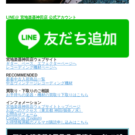
LINE@ 宮地楽器神田店 公式アカウント
宮地楽器神田店ウェブサイト
ギター、ベース、エフェクターページへ
レコーディング機材ページへ
RECOMMENDED
新着中古入荷商品一覧
中古ヴィンテージレコーディング機材
買取り・下取りのご相談
お手持ちの楽器・機材の買取り下取りはこちら
インフォメーション
宮地楽器神田店ウェブサイトトップページ
お店へのアクセス（東京都 神田/御茶ノ水）
お問合せフォーム
Contact us (English)
お得情報満載のメルマガ購読申し込みはこちら