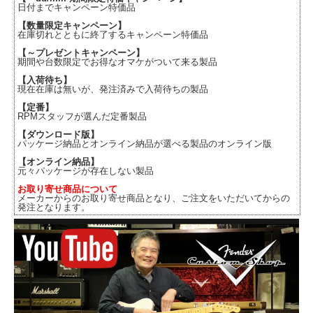
日付までキャンペーン特価品
【数量限定キャンペーン】
在庫切れとともに終了するキャンペーン特価品
【～プレゼントキャンペーン】
期間や台数限定でお得なオマケがついて来る製品
【入荷待ち】
現在在庫は無いが、発注済みで入荷待ちの製品
【定番】
RPMスタッフが選んだ定番製品
【ダウンロード版】
パッケージ納品とオンライン納品が選べる製品のオンライン版
【オンライン納品】
元々パッケージが存在しない製品
お取り寄せ商品について
メーカーからのお取り寄せ商品となり、ご注文をいただいてからの
発注となります。