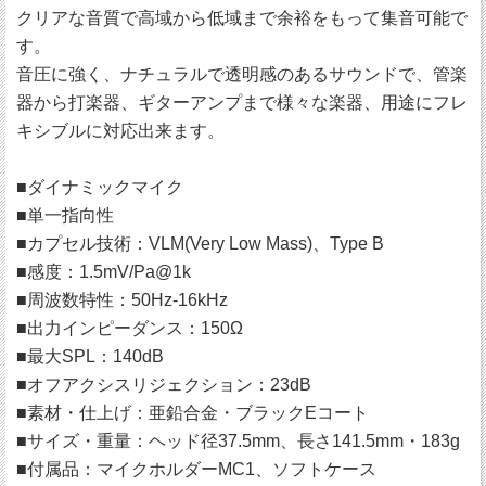
クリアな音質で高域から低域まで余裕をもって集音可能で
す。
音圧に強く、ナチュラルで透明感のあるサウンドで、管楽
器から打楽器、ギターアンプまで様々な楽器、用途にフレ
キシブルに対応出来ます。
■ダイナミックマイク
■単一指向性
■カプセル技術：VLM(Very Low Mass)、Type B
■感度：1.5mV/Pa@1k
■周波数特性：50Hz-16kHz
■出力インピーダンス：150Ω
■最大SPL：140dB
■オフアクシスリジェクション：23dB
■素材・仕上げ：亜鉛合金・ブラックEコート
■サイズ・重量：ヘッド径37.5mm、長さ141.5mm・183g
■付属品：マイクホルダーMC1、ソフトケース