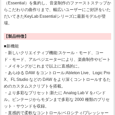
（Essential）を集約し、音楽制作のファーストステップか
らこだわりの曲作りまで、幅広いユーザーにご好評をいた
だいてきたKeyLab Essentialシリーズに最新モデルが登
場。
【製品特徴】
■新機能
・新しいクリエイティブ機能:スケール・モード、コー
ド・モード、アルペジエーターにより、楽曲制作やビート
・メイキングがこれまで以上に直感的に。
・あらゆる DAW をコントロール:Ableton Live、Logic Pro
X、FL Studio などの DAW をより深くコントロールするた
めのカスタムスクリプトを搭載。
・より多彩なプリセット:新たに Analog Lab V をバンド
ル。ビンテージからモダンまで多彩な 2000 種類のプリセ
ット・サウンドを収録。
・直感的で柔軟なコントロール:ベロシティ/プレッシャー