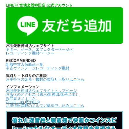
LINE@ 宮地楽器神田店 公式アカウント
宮地楽器神田店ウェブサイト
ギター、ベース、エフェクターページへ
レコーディング機材ページへ
RECOMMENDED
新着中古入荷商品一覧
中古ヴィンテージレコーディング機材
買取り・下取りのご相談
お手持ちの楽器・機材の買取り下取りはこちら
インフォメーション
宮地楽器神田店ウェブサイトトップページ
お店へのアクセス（東京都 神田/御茶ノ水）
お問合せフォーム
Contact us (English)
お得情報満載のメルマガ購読申し込みはこちら