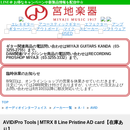
LINE＠ お得なキャンペーンや新製品情報を配信中☆
ギター関連商品の電話問い合わせはMIYAJI GUITARS KANDA（03-
3255-2755）まで。
DAW関連/マイク/シンセ商品の電話問い合わせはRECORDING
PROSHOP MIYAJI（03-3255-3332）まで。
臨時休業のお知らせ
8/9(日)は、オンラインショップの営業を休業させていただきます。
注文については24時間受け付けておりますが、いただいた注文および
お問い合わせは8月10日以降に順次対応いたします。
TOP
>
オーディオインターフェイス
>
メーカー一覧
>
A - I
>
AVID
AVID/Pro Tools | MTRX 8 Line Pristine AD card【在庫あ
り】