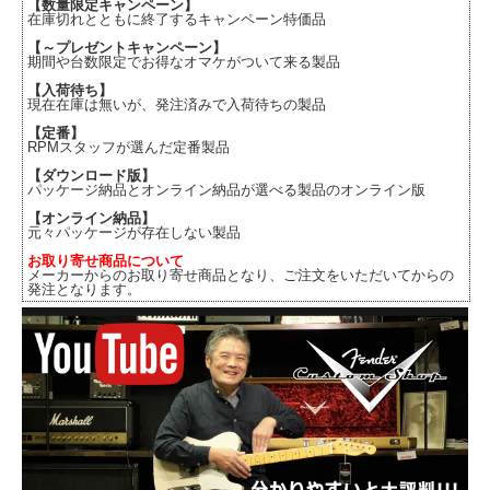
【数量限定キャンペーン】
在庫切れとともに終了するキャンペーン特価品
【～プレゼントキャンペーン】
期間や台数限定でお得なオマケがついて来る製品
【入荷待ち】
現在在庫は無いが、発注済みで入荷待ちの製品
【定番】
RPMスタッフが選んだ定番製品
【ダウンロード版】
パッケージ納品とオンライン納品が選べる製品のオンライン版
【オンライン納品】
元々パッケージが存在しない製品
お取り寄せ商品について
メーカーからのお取り寄せ商品となり、ご注文をいただいてからの
発注となります。