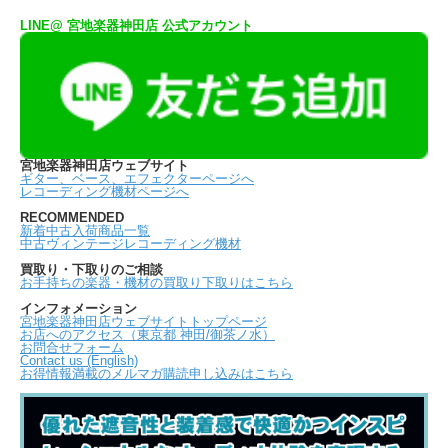
LINE@ 宮地楽器神田店 公式アカウント
宮地楽器神田店ウェブサイト
ギター、ベース、エフェクターページへ
レコーディング機材ページへ
RECOMMENDED
新着中古入荷商品一覧
中古ヴィンテージレコーディング機材
買取り・下取りのご相談
お手持ちの楽器・機材の買取り下取りはこちら
インフォメーション
宮地楽器神田店ウェブサイトトップページ
お店へのアクセス（東京都 神田/御茶ノ水）
お問合せフォーム
Contact us (English)
お得情報満載のメルマガ購読申し込みはこちら