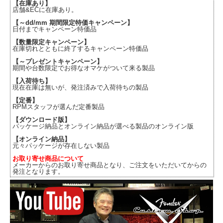
【在庫あり】
店舗&ECに在庫あり。
【～dd/mm 期間限定特価キャンペーン】
日付までキャンペーン特価品
【数量限定キャンペーン】
在庫切れとともに終了するキャンペーン特価品
【～プレゼントキャンペーン】
期間や台数限定でお得なオマケがついて来る製品
【入荷待ち】
現在在庫は無いが、発注済みで入荷待ちの製品
【定番】
RPMスタッフが選んだ定番製品
【ダウンロード版】
パッケージ納品とオンライン納品が選べる製品のオンライン版
【オンライン納品】
元々パッケージが存在しない製品
お取り寄せ商品について
メーカーからのお取り寄せ商品となり、ご注文をいただいてからの
発注となります。