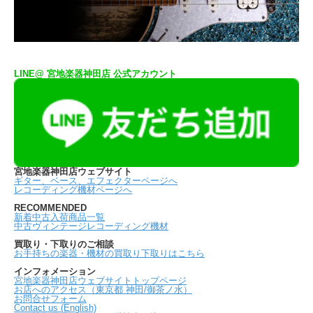
LINE@ 宮地楽器神田店 公式アカウント
宮地楽器神田店ウェブサイト
ギター、ベース、エフェクターページへ
レコーディング機材ページへ
RECOMMENDED
新着中古入荷商品一覧
中古ヴィンテージレコーディング機材
買取り・下取りのご相談
お手持ちの楽器・機材の買取り下取りはこちら
インフォメーション
宮地楽器神田店ウェブサイトトップページ
お店へのアクセス（東京都 神田/御茶ノ水）
お問合せフォーム
Contact us (English)