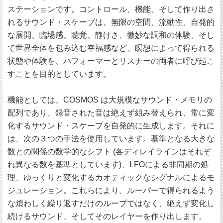
ステーションです。コントロール、機能、そして作り出さ
れるサウンド・スケープは、無限の空間、流動性、自発的
な展開、臨場感、聴覚、静けさ、微妙な調和の体験、そし
て世界全体を包み込む幸福感など、瞑想によって得られる
状態や体験を、パフォーマーとリスナーの両者に呼び起こ
すことを目的としています。
機能としては、COSMOS は大規模なサウンド・メモリの
配列であり、録音された音は絶えず組み替えられ、常に変
化するサウンド・スケープを自発的に生成します。それに
は、次の３つの手法を使用しています。基準となる大きな
数との関係の数学的なシフト (各ディレイラインはそれぞ
れ異なる数を基準としています)、LFOによる非同期の処
理、ゆっくりと変化するカオティックなシグナルによるモ
ジュレーション。これらにより、ルーパーで得られるよう
な煩わしく繰り返すだけのループではなく、絶えず変化し
続けるサウンド、そしてそのレイヤーを作り出します。