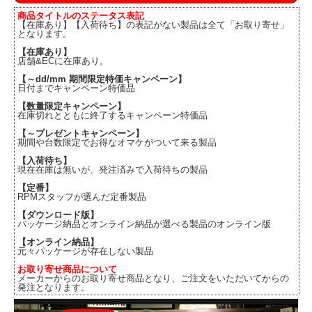
商品タイトルのステータス表記
【在庫あり】【入荷待ち】の表記がない製品は全て「お取り寄せ」
となります。
【在庫あり】
店舗&ECに在庫あり。
【～dd/mm 期間限定特価キャンペーン】
日付までキャンペーン特価品
【数量限定キャンペーン】
在庫切れとともに終了するキャンペーン特価品
【～プレゼントキャンペーン】
期間や台数限定でお得なオマケがついて来る製品
【入荷待ち】
現在在庫は無いが、発注済みで入荷待ちの製品
【定番】
RPMスタッフが選んだ定番製品
【ダウンロード版】
パッケージ納品とオンライン納品が選べる製品のオンライン版
【オンライン納品】
元々パッケージが存在しない製品
お取り寄せ商品について
メーカーからのお取り寄せ商品となり、ご注文をいただいてからの
発注となります。