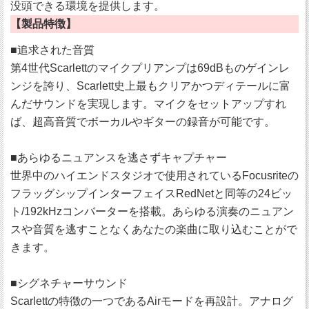
没頭できる環境を提供します。
【製品特徴】
■追求された音質
第4世代Scarlettのマイクプリアンプは69dBものゲインレ
ンジを誇り、Scarlett史上最もクリアかつディテールに富
んだサウンドを実現します。マイクをセットアップすれ
ば、超高音質でボーカルやギターの録音が可能です。
■あらゆるニュアンスを逃さずキャプチャー
世界中のハイエンドスタジオで使用されているFocusriteの
フラッグシップインターフェイスRedNetと同等の24ビッ
ト/192kHzコンバーターを搭載。あらゆる演奏のニュアン
スや音質を逃すことなくあなたの楽曲に取り込むことがで
きます。
■シグネチャーサウンド
Scarlettの特徴の一つであるAirモードを再設計。アナログ